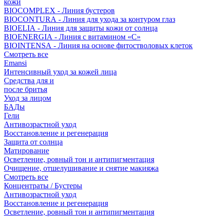
кожи
BIOCOMPLEX - Линия бустеров
BIOCONTURA - Линия для ухода за контуром глаз
BIOELIA - Линия для защиты кожи от солнца
BIOENERGIA - Линия с витамином «С»
BIOINTENSA - Линия на основе фитостволовых клеток
Смотреть все
Emansi
Интенсивный уход за кожей лица
Средства для и
после бритья
Уход за лицом
БАДы
Гели
Антивозрастной уход
Восстановление и регенерация
Защита от солнца
Матирование
Осветление, ровный тон и антипигментация
Очищение, отшелушивание и снятие макияжа
Смотреть все
Концентраты / Бустеры
Антивозрастной уход
Восстановление и регенерация
Осветление, ровный тон и антипигментация