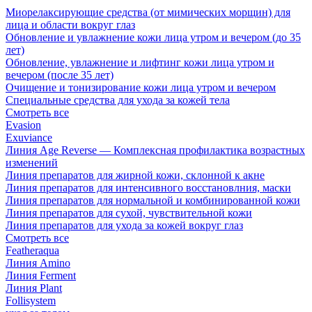
Миорелаксирующие средства (от мимических морщин) для
лица и области вокруг глаз
Обновление и увлажнение кожи лица утром и вечером (до 35
лет)
Обновление, увлажнение и лифтинг кожи лица утром и
вечером (после 35 лет)
Очищение и тонизирование кожи лица утром и вечером
Специальные средства для ухода за кожей тела
Смотреть все
Evasion
Exuviance
Линия Age Reverse — Комплексная профилактика возрастных
изменений
Линия препаратов для жирной кожи, склонной к акне
Линия препаратов для интенсивного восстановлния, маски
Линия препаратов для нормальной и комбинированной кожи
Линия препаратов для сухой, чувствительной кожи
Линия препаратов для ухода за кожей вокруг глаз
Смотреть все
Featheraqua
Линия Amino
Линия Ferment
Линия Plant
Follisystem