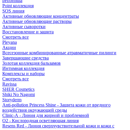
pHformula
Point коллекция
SOS линия
Активные обновляющие концентраты
Активные обновляющие растворы
Активные сыворотки
Восстановление и защита
Смотреть все
Pleyana
Акции
Всесезонные комбинированные атравматичные пилинги
Завершающие средства
Золотая коллекция бальзамов
Интимная коллекция
Комплексы и наборы
Смотреть все
Ravissa
SHER Cosmetics
Shiki No Nagomi
Storyderm
Anti-pollution Princess Shine - Защита кожи от вредного
воздействия окружающей среды
Clinic-A - Линия для жирной и проблемной
O2 - Кислородная осветляющая линия
Resens Red - Линия сверхчувствительной кожи и кожи с