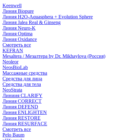
Keenwell
Линия Biopure
Линия H2O-Aquasphera + Evolution Sphere
Линия Jalea Real & Ginseng
Линия Neuro-K
Линия Optima
Линия Oxidance
Смотреть все
KEFRAN
Mesaltera / Мезалтера by Dr. Mikhaylova (Россия)
Neoleor
NeosBioLab
Массажные средства
Средства для лица
Средства для тела
NeoStrata
Линиия CLARIFY
Линия CORRECT
Линия DEFEND
Линия ENLIGHTEN
Линия RESTORE
Линия RESURFACE
Смотреть все
Pelo Baum