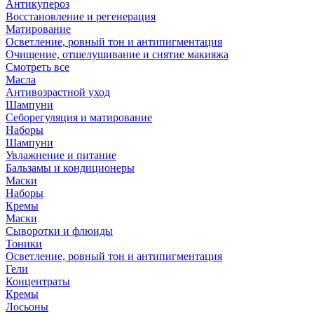
Антикупероз
Восстановление и регенерация
Матирование
Осветление, ровный тон и антипигментация
Очищение, отшелушивание и снятие макияжа
Смотреть все
Масла
Антивозрастной уход
Шампуни
Себорегуляция и матирование
Наборы
Шампуни
Увлажнение и питание
Бальзамы и кондиционеры
Маски
Наборы
Кремы
Маски
Сыворотки и флюиды
Тоники
Осветление, ровный тон и антипигментация
Гели
Концентраты
Кремы
Лосьоны