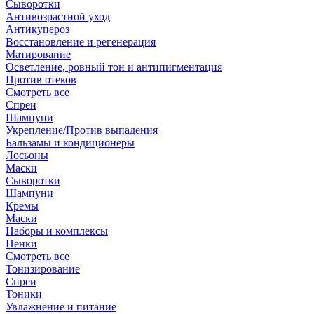
Сыворотки
Антивозрастной уход
Антикупероз
Восстановление и регенерация
Матирование
Осветление, ровный тон и антипигментация
Против отеков
Смотреть все
Спреи
Шампуни
Укрепление/Против выпадения
Бальзамы и кондиционеры
Лосьоны
Маски
Сыворотки
Шампуни
Кремы
Маски
Наборы и комплексы
Пенки
Смотреть все
Тонизирование
Спреи
Тоники
Увлажнение и питание