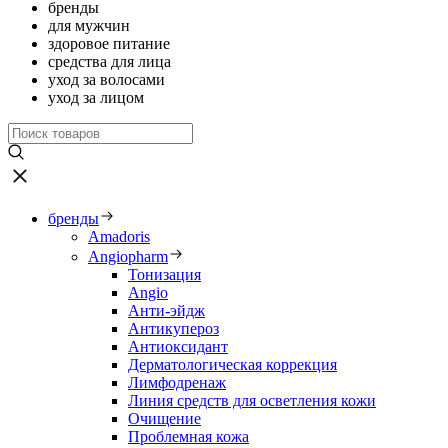
бренды
для мужчин
здоровое питание
средства для лица
уход за волосами
уход за лицом
бренды
Amadoris
Angiopharm
Тонизация
Angio
Анти-эйдж
Антикупероз
Антиоксидант
Дерматологическая коррекция
Лимфодренаж
Линия средств для осветления кожи
Очищение
Проблемная кожа