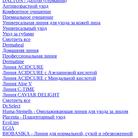
DALTON / Далтон (Германия)
Антивозрастной уход
Комфортное очищение
Премиальное очищение
Универсальная линия для ухода за кожей лица
Универсальный уход
Уход за губами
Смотреть все
Dermaheal
Домашняя линия
Профессиональная линия
Dermatime
Линия ACIDCURE
Линия ACIDCURE с Азелаиновой кислотой
Линия ACIDCURE с Миндальной кислотой
Линия Aloe V
Линия C-TIME
Линия CAVIAR DELIGHT
Смотреть все
Dr.Select
Huma-Stemells - Омолаживающая линия для ухода за лицом
Placenta - Плацентарный уход
EcoLips
EGIA
BIOBASIKA - Линия для нормальной, сухой и обезвоженной