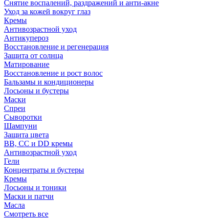
Снятие воспалений, раздражений и анти-акне
Уход за кожей вокруг глаз
Кремы
Антивозрастной уход
Антикупероз
Восстановление и регенерация
Защита от солнца
Матирование
Восстановление и рост волос
Бальзамы и кондиционеры
Лосьоны и бустеры
Маски
Спреи
Сыворотки
Шампуни
Защита цвета
BB, CC и DD кремы
Антивозрастной уход
Гели
Концентраты и бустеры
Кремы
Лосьоны и тоники
Маски и патчи
Масла
Смотреть все