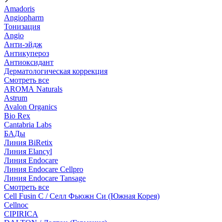
Amadoris
Angiopharm
Тонизация
Angio
Анти-эйдж
Антикупероз
Антиоксидант
Дерматологическая коррекция
Смотреть все
AROMA Naturals
Astrum
Avalon Organics
Bio Rex
Cantabria Labs
БАДы
Линия BiRetix
Линия Elancyl
Линия Endocare
Линия Endocare Cellpro
Линия Endocare Tansage
Смотреть все
Cell Fusin C / Селл Фьюжн Си (Южная Корея)
Cellnoc
CIPIRICA