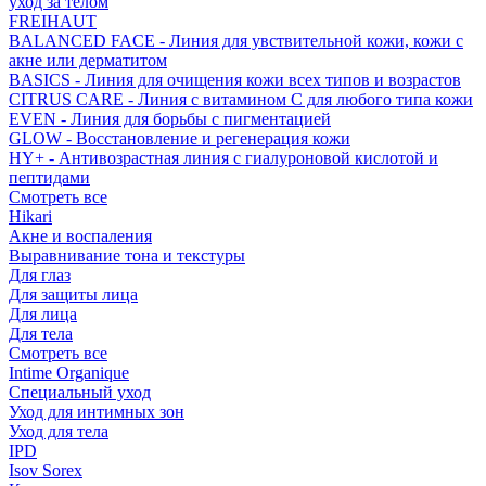
уход за телом
FREIHAUT
BALANCED FACE - Линия для увствительной кожи, кожи с
акне или дерматитом
BASICS - Линия для очищения кожи всех типов и возрастов
CITRUS CARE - Линия с витамином С для любого типа кожи
EVEN - Линия для борьбы с пигментацией
GLOW - Восстановление и регенерация кожи
HY+ - Антивозрастная линия с гиалуроновой кислотой и
пептидами
Смотреть все
Hikari
Акне и воспаления
Выравнивание тона и текстуры
Для глаз
Для защиты лица
Для лица
Для тела
Смотреть все
Intime Organique
Специальный уход
Уход для интимных зон
Уход для тела
IPD
Isov Sorex