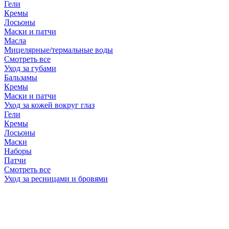
Гели
Кремы
Лосьоны
Маски и патчи
Масла
Мицелярные/термальные воды
Смотреть все
Уход за губами
Бальзамы
Кремы
Маски и патчи
Уход за кожей вокруг глаз
Гели
Кремы
Лосьоны
Маски
Наборы
Патчи
Смотреть все
Уход за ресницами и бровями