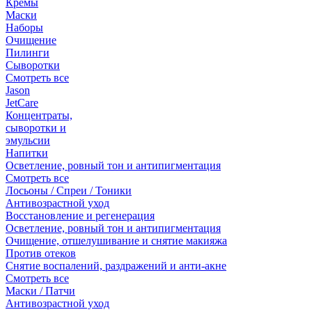
Кремы
Маски
Наборы
Очищение
Пилинги
Сыворотки
Смотреть все
Jason
JetCare
Концентраты,
сыворотки и
эмульсии
Напитки
Осветление, ровный тон и антипигментация
Смотреть все
Лосьоны / Спреи / Тоники
Антивозрастной уход
Восстановление и регенерация
Осветление, ровный тон и антипигментация
Очищение, отшелушивание и снятие макияжа
Против отеков
Снятие воспалений, раздражений и анти-акне
Смотреть все
Маски / Патчи
Антивозрастной уход