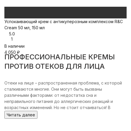
Успокаивающий крем с антикуперозным комплексом R&C
Cream 50 мл, 150 мл
5.0
1
В наличии
4 050
₽
ПРОФЕССИОНАЛЬНЫЕ КРЕМЫ
ПРОТИВ ОТЕКОВ ДЛЯ ЛИЦА
Отеки на лице – распространенная проблема, с которой
сталкиваются многие. Они могут быть вызваны
различными факторами: от недостатка сна и
неправильного питания до аллергических реакций и
возрастных изменений. Но не стоит отчаиваться! В
категории "Кремы против отеков" [Название магазина] вы
Читать далее
найдете широкий выбор профессиональных средств,
разработанных специально для борьбы с отечностью