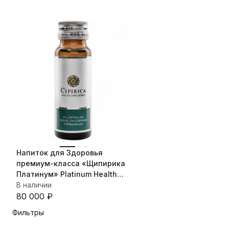
Напиток для Здоровья
премиум-класса «Щипирика
Платинум» Platinum Health
Drink Premium, 30 шт х 50 мл
В наличии
80 000
₽
Фильтры