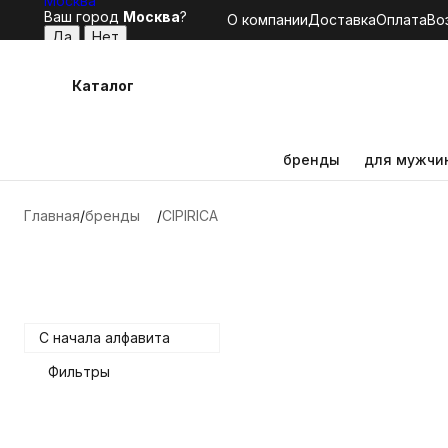
Москва
Ваш город
Москва
?
О компании
Доставка
Оплата
Во
Каталог
бренды
для мужчи
Главная
бренды
CIPIRICA
C начала алфавита
Фильтры