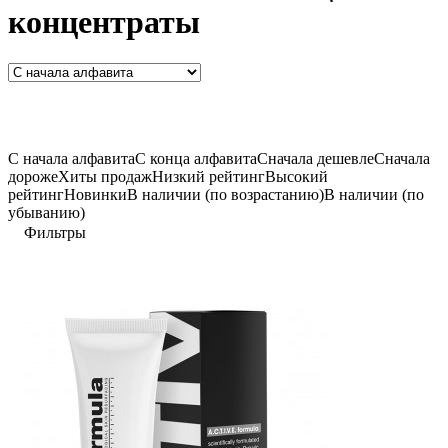
концентраты
C начала алфавита
С конца алфавита
Сначала дешевле
Сначала
дороже
Хиты продаж
Низкий рейтинг
Высокий
рейтинг
Новинки
В наличии (по возрастанию)
В наличии (по
убыванию)
Фильтры