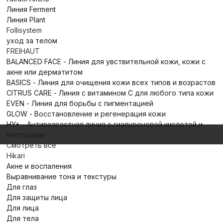
Линия Ferment
Линия Plant
Follisystem
уход за телом
FREIHAUT
BALANCED FACE - Линия для увствительной кожи, кожи с
акне или дерматитом
BASICS - Линия для очищения кожи всех типов и возрастов
CITRUS CARE - Линия с витамином С для любого типа кожи
EVEN - Линия для борьбы с пигментацией
GLOW - Восстановление и регенерация кожи
HY+ - Антивозрастная линия с гиалуроновой кислотой и
пептидами
Смотреть все
Hikari
Акне и воспаления
Выравнивание тона и текстуры
Для глаз
Для защиты лица
Для лица
Для тела