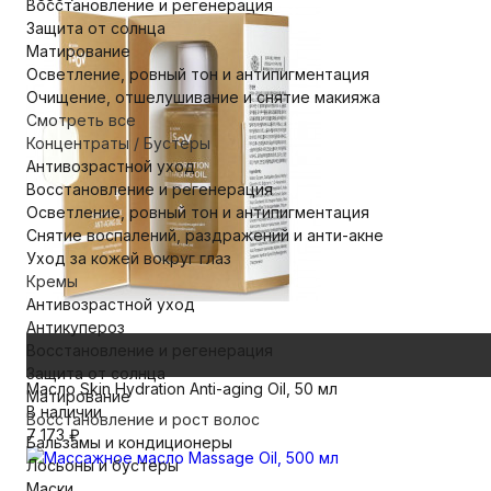
Восстановление и регенерация
Защита от солнца
Матирование
Осветление, ровный тон и антипигментация
Очищение, отшелушивание и снятие макияжа
Смотреть все
Концентраты / Бустеры
Антивозрастной уход
Восстановление и регенерация
Осветление, ровный тон и антипигментация
Снятие воспалений, раздражений и анти-акне
Уход за кожей вокруг глаз
Кремы
Антивозрастной уход
Антикупероз
Восстановление и регенерация
Защита от солнца
Масло Skin Hydration Anti-aging Oil, 50 мл
Матирование
В наличии
Восстановление и рост волос
7 173
₽
Бальзамы и кондиционеры
Лосьоны и бустеры
Маски