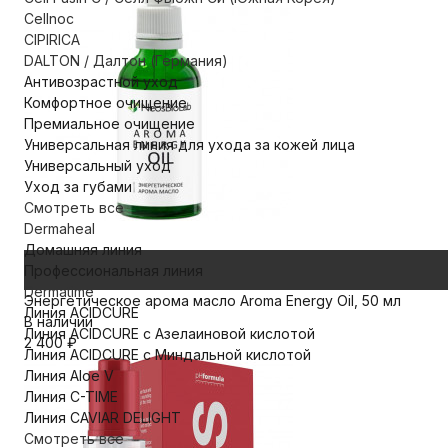
Cellnoc
CIPIRICA
DALTON / Далтон (Германия)
Антивозрастной уход
Комфортное очищение
Премиальное очищение
Универсальная линия для ухода за кожей лица
Универсальный уход
Уход за губами
Смотреть все
Dermaheal
Домашняя линия
Профессиональная линия
Dermatime
Энергетическое арома масло Aroma Energy Oil, 50 мл
Линия ACIDCURE
В наличии
Линия ACIDCURE с Азелаиновой кислотой
2 400
₽
Линия ACIDCURE с Миндальной кислотой
Линия Aloe V
Линия C-TIME
Линия CAVIAR DELIGHT
Смотреть все