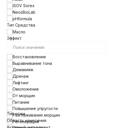
iSOV Sorex
NeosBioLab
pHformula
Тип Средства
Масло
Эффект
Восстановление
Выравнивание тона
Демакияж
Дренаж
Лифтинг
Омоложение
От морщин
Питание
Повышение упругости
Тип кожи
Разглаживание морщин
Область нанесения
Регенерация
Активный ингредиент
Снятие отеков