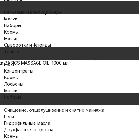
Увлажнение и питание
Бальзамы и кондиционеры
Маски
Наборы
Кремы
Маски
Сыворотки и флюиды
Тоники
Осветление, ровный тон и антипигментация
и BASICS MASSAGE OIL, 1000 мл
Гели
Концентраты
Кремы
Лосьоны
Маски
Наборы
Смотреть все
Очищение, отшелушивание и снятие макияжа
Гели
Гидрофильные масла
Двухфазные средства
Кремы