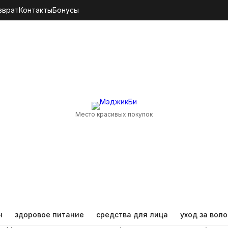
зврат
Контакты
Бонусы
Место красивых покупок
н
здоровое питание
средства для лица
уход за вол