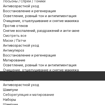
Лосьоны / Спреи / Тоники
Антивозрастной уход
Восстановление и регенерация
Осветление, ровный тон и антипигментация
Очищение, отшелушивание и снятие макияжа
Против отеков
Снятие воспалений, раздражений и анти-акне
Смотреть все
Маски / Патчи
Антивозрастной уход
Антикупероз
Восстановление и регенерация
Матирование
Осветление, ровный тон и антипигментация
Очищение, отшелушивание и снятие макияжа
Смотреть все
Масла
Антивозрастной уход
Шампуни
Себорегуляция и матирование
Наборы
Шампуни