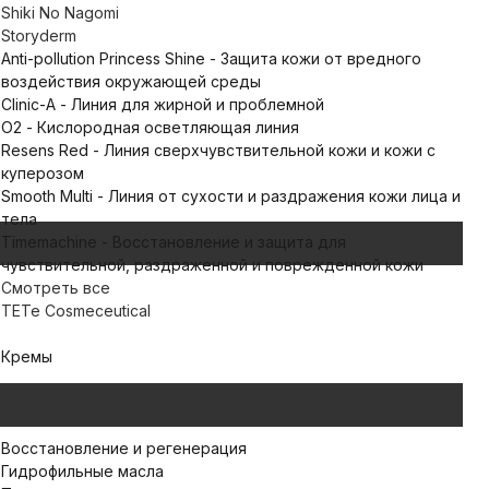
Shiki No Nagomi
Storyderm
Anti-pollution Princess Shine - Защита кожи от вредного
воздействия окружающей среды
Clinic-A - Линия для жирной и проблемной
O2 - Кислородная осветляющая линия
Resens Red - Линия сверхчувствительной кожи и кожи с
куперозом
Smooth Multi - Линия от сухости и раздражения кожи лица и
тела
Timemachine - Восстановление и защита для
чувствительной, раздраженной и поврежденной кожи
Смотреть все
TETe Cosmeceutical
Кремы
Восстановление и регенерация
Гидрофильные масла