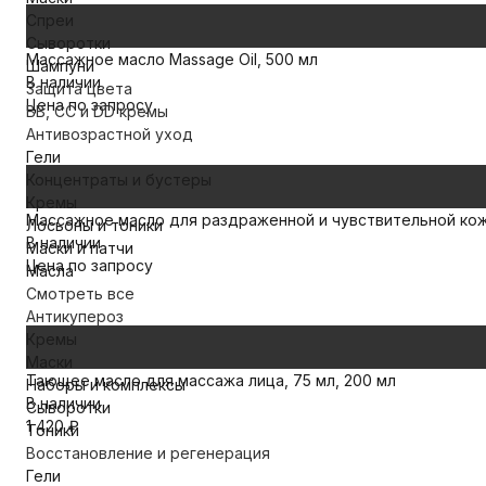
Спреи
Сыворотки
Массажное масло Massage Oil, 500 мл
Шампуни
В наличии
Защита цвета
Цена по запросу
BB, CC и DD кремы
Антивозрастной уход
Гели
Концентраты и бустеры
Кремы
Массажное масло для раздраженной и чувствительной кож
Лосьоны и тоники
В наличии
Маски и патчи
Цена по запросу
Масла
Смотреть все
Антикупероз
Кремы
Маски
Тающее масло для массажа лица, 75 мл, 200 мл
Наборы и комплексы
В наличии
Сыворотки
1 420
₽
Тоники
Восстановление и регенерация
Гели