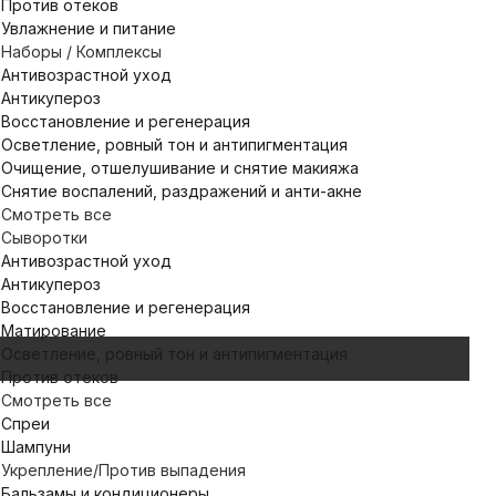
Против отеков
Увлажнение и питание
Наборы / Комплексы
Антивозрастной уход
Антикупероз
Восстановление и регенерация
Осветление, ровный тон и антипигментация
Очищение, отшелушивание и снятие макияжа
Снятие воспалений, раздражений и анти-акне
Смотреть все
Сыворотки
Антивозрастной уход
Антикупероз
Восстановление и регенерация
Матирование
Осветление, ровный тон и антипигментация
Против отеков
Смотреть все
Спреи
Шампуни
Укрепление/Против выпадения
Бальзамы и кондиционеры