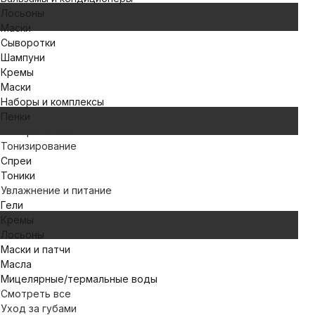
Лосьоны
Маски
Сыворотки
Шампуни
Кремы
Маски
Наборы и комплексы
Пенки
Смотреть все
Тонизирование
Спреи
Тоники
Увлажнение и питание
Гели
Кремы
Лосьоны
Маски и патчи
Масла
Мицелярные/термальные воды
Смотреть все
Уход за губами