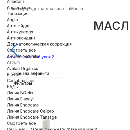
Amadoris
Angiopharm
Главная
средства для лица
Масла
Тонизация
Angio
МАСЛ
Анти-эйдж
Антикупероз
Антиоксидант
Дерматологическая коррекция
Смотреть все
AROMA Naturals
Антивозрастной уход
2
Astrum
Avalon Organics
C начала алфавита
Bio Rex
Cantabria Labs
Фильтры
БАДы
Линия BiRetix
Линия Elancyl
Линия Endocare
Линия Endocare Cellpro
Линия Endocare Tansage
Смотреть все
Cell Fusin C / Селл Фьюжн Си (Южная Корея)