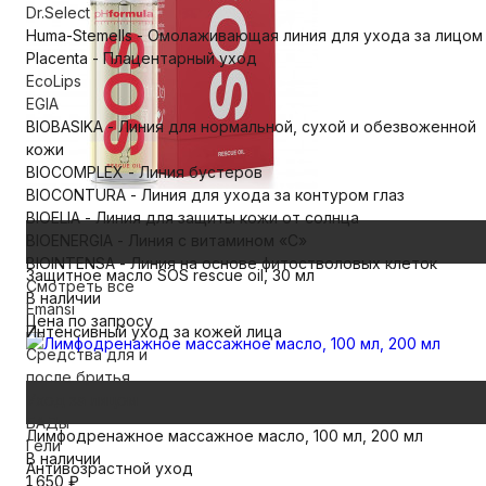
Dr.Select
Huma-Stemells - Омолаживающая линия для ухода за лицом
Placenta - Плацентарный уход
EcoLips
EGIA
BIOBASIKA - Линия для нормальной, сухой и обезвоженной
кожи
BIOCOMPLEX - Линия бустеров
BIOCONTURA - Линия для ухода за контуром глаз
BIOELIA - Линия для защиты кожи от солнца
BIOENERGIA - Линия с витамином «С»
BIOINTENSA - Линия на основе фитостволовых клеток
Защитное масло SOS rescue oil, 30 мл
Смотреть все
В наличии
Emansi
Цена по запросу
Интенсивный уход за кожей лица
Средства для и
после бритья
Уход за лицом
БАДы
Лимфодренажное массажное масло, 100 мл, 200 мл
Гели
В наличии
Антивозрастной уход
1 650
₽