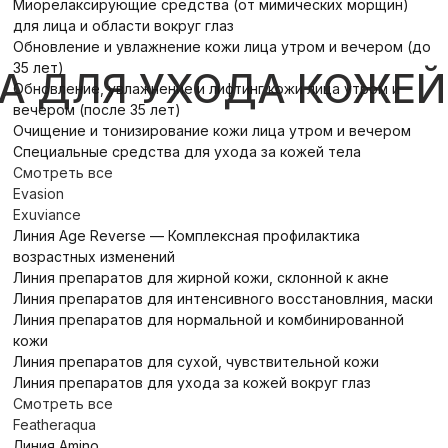
Миорелаксирующие средства (от мимических морщин)
для лица и области вокруг глаз
Обновление и увлажнение кожи лица утром и вечером (до
35 лет)
А ДЛЯ УХОДА КОЖЕЙ
Обновление, увлажнение и лифтинг кожи лица утром и
вечером (после 35 лет)
Очищение и тонизирование кожи лица утром и вечером
Специальные средства для ухода за кожей тела
Смотреть все
Evasion
Exuviance
Линия Age Reverse — Комплексная профилактика
возрастных изменений
Линия препаратов для жирной кожи, склонной к акне
Линия препаратов для интенсивного восстановлния, маски
Линия препаратов для нормальной и комбинированной
кожи
Линия препаратов для сухой, чувствительной кожи
Линия препаратов для ухода за кожей вокруг глаз
Смотреть все
Featheraqua
Линия Amino