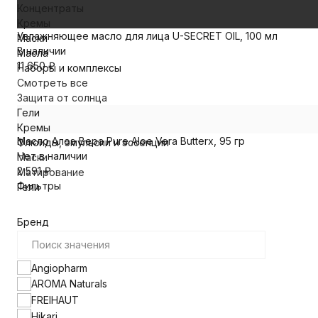
Концентраты
Кремы
Увлажняющее масло для лица U-SECRET OIL, 100 мл
Маски
В наличии
Масла
11 650
₽
Наборы и комплексы
Смотреть все
Защита от солнца
Гели
Кремы
Масло Алоэ Вера Pure Aloe Vera Butterx, 95 гр
Флюиды, эмульсии и эссенции
Нет в наличии
Маски
2 591
₽
Матирование
Фильтры
Гели
Бренд
Angiopharm
AROMA Naturals
FREIHAUT
Hikari