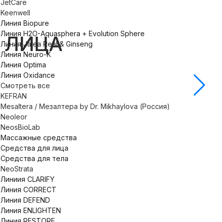
JetCare
Keenwell
Линия Biopure
Линия H2O-Aquasphera + Evolution Sphere
 ЛИЦА
Линия Jalea Real & Ginseng
Линия Neuro-K
Линия Optima
Линия Oxidance
Смотреть все
KEFRAN
Во
Mesaltera / Мезалтера by Dr. Mikhaylova (Россия)
Neoleor
NeosBioLab
Массажные средства
Средства для лица
Средства для тела
NeoStrata
Линиия CLARIFY
Линия CORRECT
Линия DEFEND
Линия ENLIGHTEN
Линия RESTORE