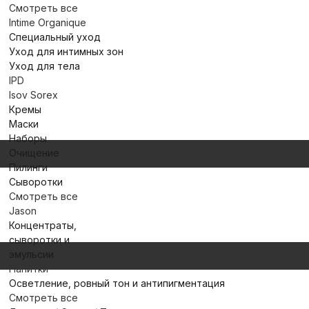
Смотреть все
Intime Organique
Специальный уход
Уход для интимных зон
Уход для тела
IPD
Isov Sorex
Кремы
Маски
Наборы
Очищение
Пилинги
Сыворотки
Смотреть все
Jason
Концентраты,
сыворотки и
эмульсии
Напитки
Осветление, ровный тон и антипигментация
Смотреть все