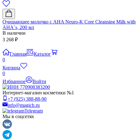
Очищающее молочко с AHA Neuro-K Core Cleansing Milk with
А
AHA´s, 200 мл
В наличии
1
3 268
₽
Главная
Каталог
0
Корзина
0
Избранное
Войти
Интернет-магазин косметики №1
+7 (925) 388-88-90
info@magicb.ru
Telegram
Мы в соцсетях