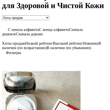
для Здоровой и Чистой Кожи
C начала алфавита
С конца алфавита
Сначала
дешевле
Сначала дороже
Хиты продаж
Низкий рейтинг
Высокий рейтинг
Новинки
В
наличии (по возрастанию)
В наличии (по убыванию)
Фильтры