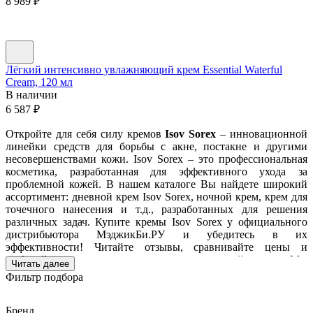
8 989
₽
Лёгкий интенсивно увлажняющий крем Essential Waterful
Cream, 120 мл
В наличии
6 587
₽
Откройте для себя силу кремов
Isov Sorex
– инновационной
линейки средств для борьбы с акне, постакне и другими
несовершенствами кожи. Isov Sorex – это профессиональная
косметика, разработанная для эффективного ухода за
проблемной кожей. В нашем каталоге Вы найдете широкий
ассортимент: дневной крем Isov Sorex, ночной крем, крем для
точечного нанесения и т.д., разработанных для решения
различных задач. Купите кремы Isov Sorex у официального
дистрибьютора МэджикБи.РУ и убедитесь в их
эффективности! Читайте отзывы, сравнивайте цены и
выбирайте оптимальное решение для вашей кожи. Мы
Читать далее
гарантируем качество и быструю доставку по всей России.
Фильтр подбора
Забудьте о проблемах с кожей вместе с Isov Sorex!
Бренд