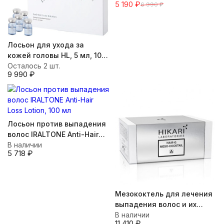
5 190
₽
6 990
₽
Лосьон для ухода за
кожей головы HL, 5 мл, 10 х
5 мл
Осталось 2 шт.
9 990
₽
Лосьон против выпадения
волос IRALTONE Anti-Hair
Loss Lotion, 100 мл
В наличии
5 718
₽
Мезококтель для лечения
выпадения волос и их
укрепления HAIR-G Meso-
В наличии
11 410
₽