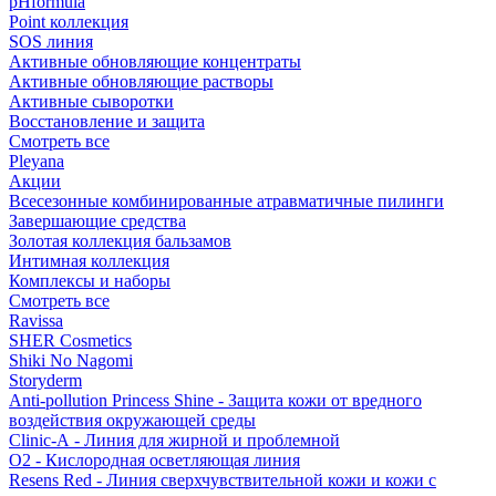
pHformula
Point коллекция
SOS линия
Активные обновляющие концентраты
Активные обновляющие растворы
Активные сыворотки
Восстановление и защита
Смотреть все
Pleyana
Акции
Всесезонные комбинированные атравматичные пилинги
Завершающие средства
Золотая коллекция бальзамов
Интимная коллекция
Комплексы и наборы
Смотреть все
Ravissa
SHER Cosmetics
Shiki No Nagomi
Storyderm
Anti-pollution Princess Shine - Защита кожи от вредного
воздействия окружающей среды
Clinic-A - Линия для жирной и проблемной
O2 - Кислородная осветляющая линия
Resens Red - Линия сверхчувствительной кожи и кожи с