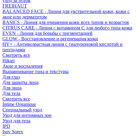
уход за телом
FREIHAUT
BALANCED FACE - Линия для увствительной кожи, кожи с
акне или дерматитом
BASICS - Линия для очищения кожи всех типов и возрастов
CITRUS CARE - Линия с витамином С для любого типа кожи
EVEN - Линия для борьбы с пигментацией
GLOW - Восстановление и регенерация кожи
HY+ - Антивозрастная линия с гиалуроновой кислотой и
пептидами
Смотреть все
Hikari
Акне и воспаления
Выравнивание тона и текстуры
Для глаз
Для защиты лица
Для лица
Для тела
Смотреть все
Intime Organique
Специальный уход
Уход для интимных зон
Уход для тела
IPD
Isov Sorex