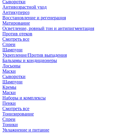
Сыворотки
Антивозрастной уход
Антикупероз
Восстановление и регенерация
Матирование
Осветление, ровный тон и антипигментация
Против отеков
Смотреть все
Спреи
Шампуни
Укрепление/Против выпадения
Бальзамы и кондиционеры
Лосьоны
Маски
Сыворотки
Шампуни
Кремы
Маски
Наборы и комплексы
Пенки
Смотреть все
Тонизирование
Спреи
Тоники
Увлажнение и питание