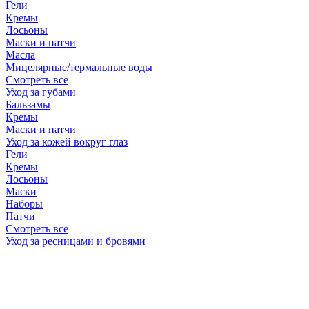
Гели
Кремы
Лосьоны
Маски и патчи
Масла
Мицелярные/термальные воды
Смотреть все
Уход за губами
Бальзамы
Кремы
Маски и патчи
Уход за кожей вокруг глаз
Гели
Кремы
Лосьоны
Маски
Наборы
Патчи
Смотреть все
Уход за ресницами и бровями