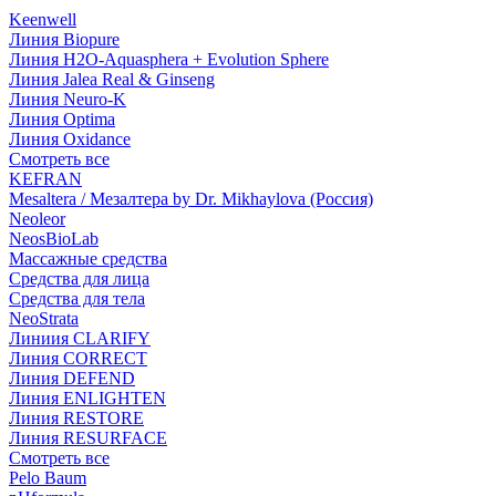
Keenwell
Линия Biopure
Линия H2O-Aquasphera + Evolution Sphere
Линия Jalea Real & Ginseng
Линия Neuro-K
Линия Optima
Линия Oxidance
Смотреть все
KEFRAN
Mesaltera / Мезалтера by Dr. Mikhaylova (Россия)
Neoleor
NeosBioLab
Массажные средства
Средства для лица
Средства для тела
NeoStrata
Линиия CLARIFY
Линия CORRECT
Линия DEFEND
Линия ENLIGHTEN
Линия RESTORE
Линия RESURFACE
Смотреть все
Pelo Baum