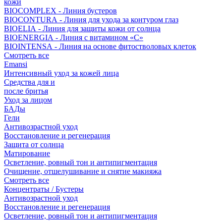
кожи
BIOCOMPLEX - Линия бустеров
BIOCONTURA - Линия для ухода за контуром глаз
BIOELIA - Линия для защиты кожи от солнца
BIOENERGIA - Линия с витамином «С»
BIOINTENSA - Линия на основе фитостволовых клеток
Смотреть все
Emansi
Интенсивный уход за кожей лица
Средства для и
после бритья
Уход за лицом
БАДы
Гели
Антивозрастной уход
Восстановление и регенерация
Защита от солнца
Матирование
Осветление, ровный тон и антипигментация
Очищение, отшелушивание и снятие макияжа
Смотреть все
Концентраты / Бустеры
Антивозрастной уход
Восстановление и регенерация
Осветление, ровный тон и антипигментация