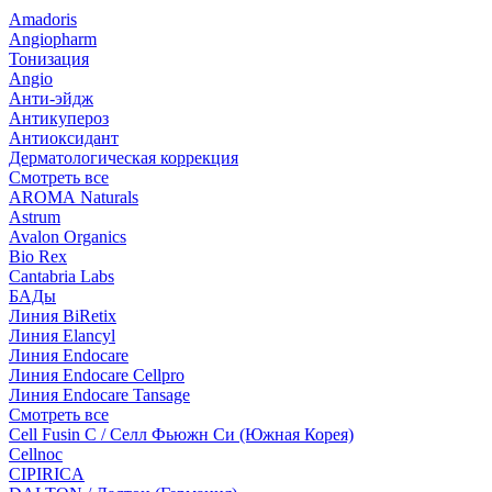
Amadoris
Angiopharm
Тонизация
Angio
Анти-эйдж
Антикупероз
Антиоксидант
Дерматологическая коррекция
Смотреть все
AROMA Naturals
Astrum
Avalon Organics
Bio Rex
Cantabria Labs
БАДы
Линия BiRetix
Линия Elancyl
Линия Endocare
Линия Endocare Cellpro
Линия Endocare Tansage
Смотреть все
Cell Fusin C / Селл Фьюжн Си (Южная Корея)
Cellnoc
CIPIRICA