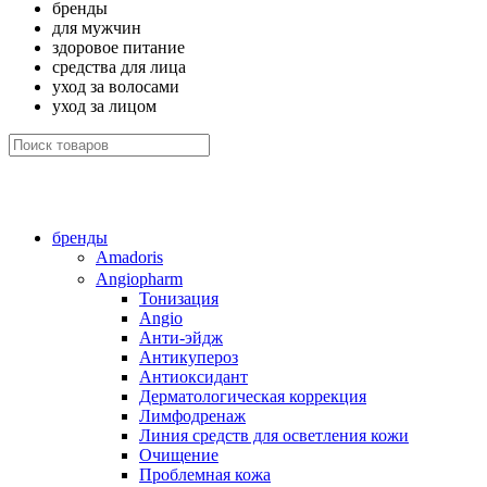
бренды
для мужчин
здоровое питание
средства для лица
уход за волосами
уход за лицом
бренды
Amadoris
Angiopharm
Тонизация
Angio
Анти-эйдж
Антикупероз
Антиоксидант
Дерматологическая коррекция
Лимфодренаж
Линия средств для осветления кожи
Очищение
Проблемная кожа