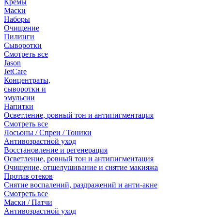
Кремы
Маски
Наборы
Очищение
Пилинги
Сыворотки
Смотреть все
Jason
JetCare
Концентраты,
сыворотки и
эмульсии
Напитки
Осветление, ровный тон и антипигментация
Смотреть все
Лосьоны / Спреи / Тоники
Антивозрастной уход
Восстановление и регенерация
Осветление, ровный тон и антипигментация
Очищение, отшелушивание и снятие макияжа
Против отеков
Снятие воспалений, раздражений и анти-акне
Смотреть все
Маски / Патчи
Антивозрастной уход