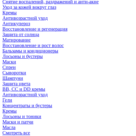
Снятие воспалений, раздражений и анти-акне
Уход за кожей вокруг глаз
Кремы
Антивозрастной уход
Антикупероз
Восстановление и регенерация
Защита от солнца
Матирование
Восстановление и рост волос
Бальзамы и кондиционеры
Лосьоны и бустеры
Маски
Спреи
Сыворотки
Шампуни
Защита цвета
BB, CC и DD кремы
Антивозрастной уход
Гели
Концентраты и бустеры
Кремы
Лосьоны и тоники
Маски и патчи
Масла
Смотреть все