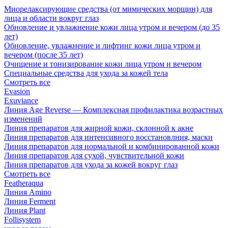
Миорелаксирующие средства (от мимических морщин) для
лица и области вокруг глаз
Обновление и увлажнение кожи лица утром и вечером (до 35
лет)
Обновление, увлажнение и лифтинг кожи лица утром и
вечером (после 35 лет)
Очищение и тонизирование кожи лица утром и вечером
Специальные средства для ухода за кожей тела
Смотреть все
Evasion
Exuviance
Линия Age Reverse — Комплексная профилактика возрастных
изменений
Линия препаратов для жирной кожи, склонной к акне
Линия препаратов для интенсивного восстановлния, маски
Линия препаратов для нормальной и комбинированной кожи
Линия препаратов для сухой, чувствительной кожи
Линия препаратов для ухода за кожей вокруг глаз
Смотреть все
Featheraqua
Линия Amino
Линия Ferment
Линия Plant
Follisystem