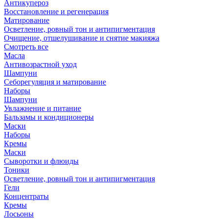
Антикупероз
Восстановление и регенерация
Матирование
Осветление, ровный тон и антипигментация
Очищение, отшелушивание и снятие макияжа
Смотреть все
Масла
Антивозрастной уход
Шампуни
Себорегуляция и матирование
Наборы
Шампуни
Увлажнение и питание
Бальзамы и кондиционеры
Маски
Наборы
Кремы
Маски
Сыворотки и флюиды
Тоники
Осветление, ровный тон и антипигментация
Гели
Концентраты
Кремы
Лосьоны