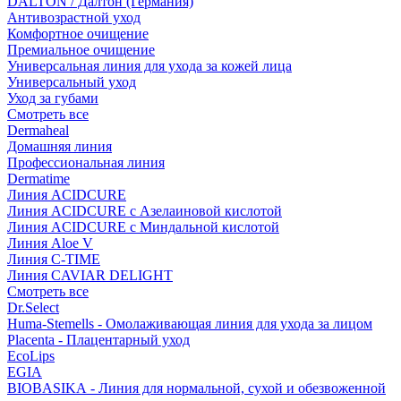
DALTON / Далтон (Германия)
Антивозрастной уход
Комфортное очищение
Премиальное очищение
Универсальная линия для ухода за кожей лица
Универсальный уход
Уход за губами
Смотреть все
Dermaheal
Домашняя линия
Профессиональная линия
Dermatime
Линия ACIDCURE
Линия ACIDCURE с Азелаиновой кислотой
Линия ACIDCURE с Миндальной кислотой
Линия Aloe V
Линия C-TIME
Линия CAVIAR DELIGHT
Смотреть все
Dr.Select
Huma-Stemells - Омолаживающая линия для ухода за лицом
Placenta - Плацентарный уход
EcoLips
EGIA
BIOBASIKA - Линия для нормальной, сухой и обезвоженной