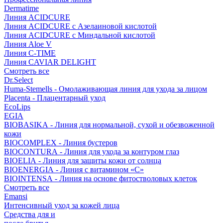
Dermatime
Линия ACIDCURE
Линия ACIDCURE с Азелаиновой кислотой
Линия ACIDCURE с Миндальной кислотой
Линия Aloe V
Линия C-TIME
Линия CAVIAR DELIGHT
Смотреть все
Dr.Select
Huma-Stemells - Омолаживающая линия для ухода за лицом
Placenta - Плацентарный уход
EcoLips
EGIA
BIOBASIKA - Линия для нормальной, сухой и обезвоженной
кожи
BIOCOMPLEX - Линия бустеров
BIOCONTURA - Линия для ухода за контуром глаз
BIOELIA - Линия для защиты кожи от солнца
BIOENERGIA - Линия с витамином «С»
BIOINTENSA - Линия на основе фитостволовых клеток
Смотреть все
Emansi
Интенсивный уход за кожей лица
Средства для и