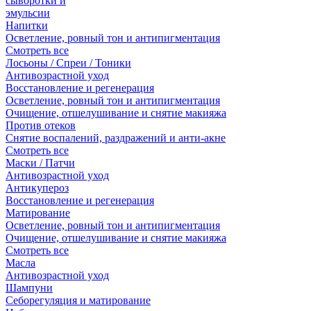
сыворотки и
эмульсии
Напитки
Осветление, ровный тон и антипигментация
Смотреть все
Лосьоны / Спреи / Тоники
Антивозрастной уход
Восстановление и регенерация
Осветление, ровный тон и антипигментация
Очищение, отшелушивание и снятие макияжа
Против отеков
Снятие воспалений, раздражений и анти-акне
Смотреть все
Маски / Патчи
Антивозрастной уход
Антикупероз
Восстановление и регенерация
Матирование
Осветление, ровный тон и антипигментация
Очищение, отшелушивание и снятие макияжа
Смотреть все
Масла
Антивозрастной уход
Шампуни
Себорегуляция и матирование