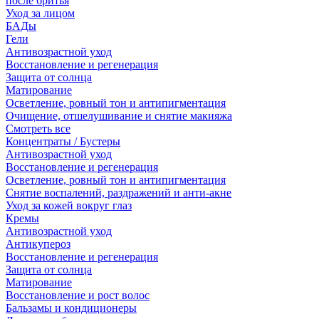
после бритья
Уход за лицом
БАДы
Гели
Антивозрастной уход
Восстановление и регенерация
Защита от солнца
Матирование
Осветление, ровный тон и антипигментация
Очищение, отшелушивание и снятие макияжа
Смотреть все
Концентраты / Бустеры
Антивозрастной уход
Восстановление и регенерация
Осветление, ровный тон и антипигментация
Снятие воспалений, раздражений и анти-акне
Уход за кожей вокруг глаз
Кремы
Антивозрастной уход
Антикупероз
Восстановление и регенерация
Защита от солнца
Матирование
Восстановление и рост волос
Бальзамы и кондиционеры