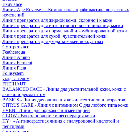
Exuviance
Линия Age Reverse — Комплексная профилактика возрастных
изменений
Линия препаратов для жирной кожи, склонной к акне
Линия препаратов для интенсивного восстановлния, маски
Линия препаратов для нормальной и комбинированной кожи
Линия препаратов для сухой, чувствительной кожи
Линия препаратов для ухода за кожей вокруг глаз
Смотреть все
Featheraqua
Линия Amino
Линия Ferment
Линия Plant
Follisystem
уход за телом
FREIHAUT
BALANCED FACE - Линия для увствительной кожи, кожи с
акне или дерматитом
BASICS - Линия для очищения кожи всех типов и возрастов
CITRUS CARE - Линия с витамином С для любого типа кожи
EVEN - Линия для борьбы с пигментацией
GLOW - Восстановление и регенерация кожи
HY+ - Антивозрастная линия с гиалуроновой кислотой и
пептидами
Смотреть все