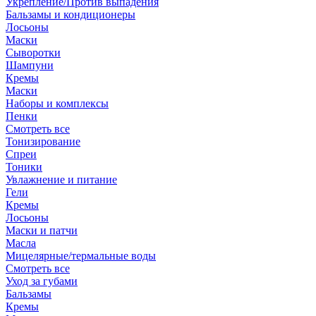
Укрепление/Против выпадения
Бальзамы и кондиционеры
Лосьоны
Маски
Сыворотки
Шампуни
Кремы
Маски
Наборы и комплексы
Пенки
Смотреть все
Тонизирование
Спреи
Тоники
Увлажнение и питание
Гели
Кремы
Лосьоны
Маски и патчи
Масла
Мицелярные/термальные воды
Смотреть все
Уход за губами
Бальзамы
Кремы