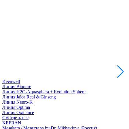
Keenwell
Линия Biopure
Линия H2O-Aquasphera + Evolution Sphere
Линия Jalea Real & Ginseng
Линия Neuro-K
Линия Optima
Линия Oxidance
Смотреть все
KEFRAN
Mesaltera / Мезалтера by Dr. Mikhaylova (Россия)