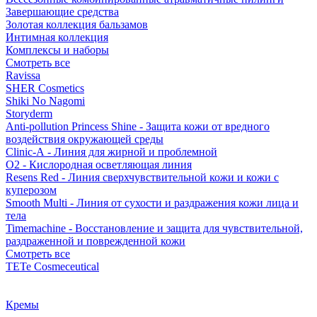
Завершающие средства
Золотая коллекция бальзамов
Интимная коллекция
Комплексы и наборы
Смотреть все
Ravissa
SHER Cosmetics
Shiki No Nagomi
Storyderm
Anti-pollution Princess Shine - Защита кожи от вредного
воздействия окружающей среды
Clinic-A - Линия для жирной и проблемной
O2 - Кислородная осветляющая линия
Resens Red - Линия сверхчувствительной кожи и кожи с
куперозом
Smooth Multi - Линия от сухости и раздражения кожи лица и
тела
Timemachine - Восстановление и защита для чувствительной,
раздраженной и поврежденной кожи
Смотреть все
TETe Cosmeceutical
Кремы