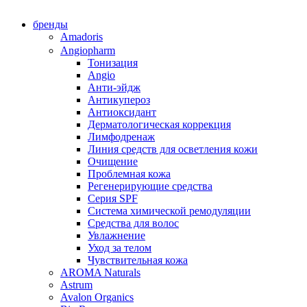
бренды
Amadoris
Angiopharm
Тонизация
Angio
Анти-эйдж
Антикупероз
Антиоксидант
Дерматологическая коррекция
Лимфодренаж
Линия средств для осветления кожи
Очищение
Проблемная кожа
Регенерирующие средства
Серия SPF
Система химической ремодуляции
Средства для волос
Увлажнение
Уход за телом
Чувствительная кожа
AROMA Naturals
Astrum
Avalon Organics