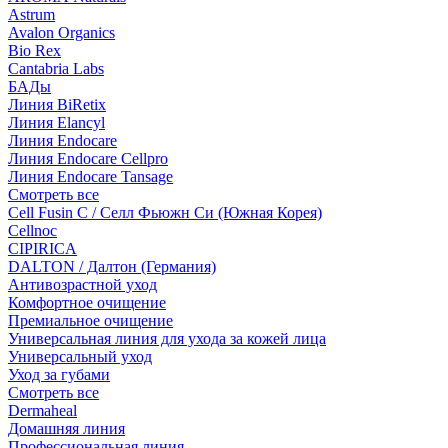
Astrum
Avalon Organics
Bio Rex
Cantabria Labs
БАДы
Линия BiRetix
Линия Elancyl
Линия Endocare
Линия Endocare Cellpro
Линия Endocare Tansage
Смотреть все
Cell Fusin C / Селл Фьюжн Си (Южная Корея)
Cellnoc
CIPIRICA
DALTON / Далтон (Германия)
Антивозрастной уход
Комфортное очищение
Премиальное очищение
Универсальная линия для ухода за кожей лица
Универсальный уход
Уход за губами
Смотреть все
Dermaheal
Домашняя линия
Профессиональная линия