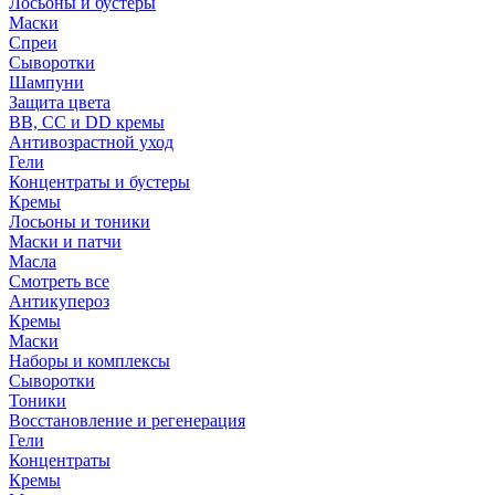
Лосьоны и бустеры
Маски
Спреи
Сыворотки
Шампуни
Защита цвета
BB, CC и DD кремы
Антивозрастной уход
Гели
Концентраты и бустеры
Кремы
Лосьоны и тоники
Маски и патчи
Масла
Смотреть все
Антикупероз
Кремы
Маски
Наборы и комплексы
Сыворотки
Тоники
Восстановление и регенерация
Гели
Концентраты
Кремы