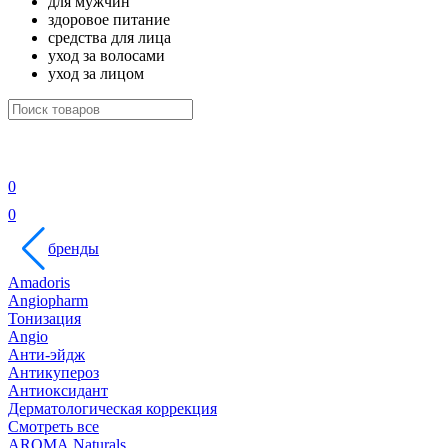
для мужчин
здоровое питание
средства для лица
уход за волосами
уход за лицом
0
0
бренды
Amadoris
Angiopharm
Тонизация
Angio
Анти-эйдж
Антикупероз
Антиоксидант
Дерматологическая коррекция
Смотреть все
AROMA Naturals