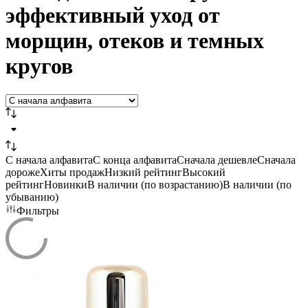
эффективный уход от
морщин, отеков и темных
кругов
C начала алфавита
С конца алфавита
Сначала дешевле
Сначала
дороже
Хиты продаж
Низкий рейтинг
Высокий
рейтинг
Новинки
В наличии (по возрастанию)
В наличии (по
убыванию)
Фильтры