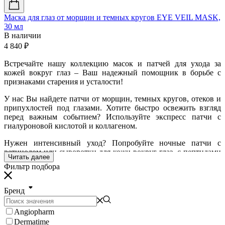
Маска для глаз от морщин и темных кругов EYE VЕIL MASK,
30 мл
В наличии
4 840
₽
Встречайте нашу коллекцию масок и патчей для ухода за
кожей вокруг глаз – Ваш надежный помощник в борьбе с
признаками старения и усталости!
У нас Вы найдете патчи от морщин, темных кругов, отеков и
припухлостей под глазами. Хотите быстро освежить взгляд
перед важным событием? Используйте экспресс патчи с
гиалуроновой кислотой и коллагеном.
Нужен интенсивный уход? Попробуйте ночные патчи с
ретинолом или сыворотки для кожи вокруг глаз, с пептидами
Читать далее
и антиоксидантами. В нашем ассортименте представлены
Фильтр подбора
гидрогелевые, тканевые и кремовые маски и патчи для всех
типов кожи, включая чувствительную.
Бренд
Мы предлагаем только проверенные бренды и эффективные
формулы, чтобы Вы могли купить патчи для глаз, которые
Angiopharm
действительно работают. Забудьте о следах усталости –
Dermatime
подарите своей коже вокруг глаз сияние и молодость!