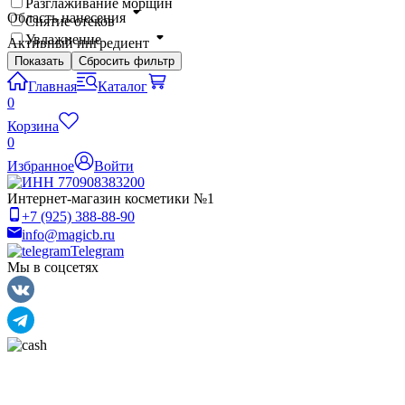
Разглаживание морщин
Область нанесения
Снятие отеков
Увлажнение
Активный ингредиент
Показать
Сбросить фильтр
Главная
Каталог
0
Корзина
0
Избранное
Войти
Интернет-магазин косметики №1
+7 (925) 388-88-90
info@magicb.ru
Telegram
Мы в соцсетях