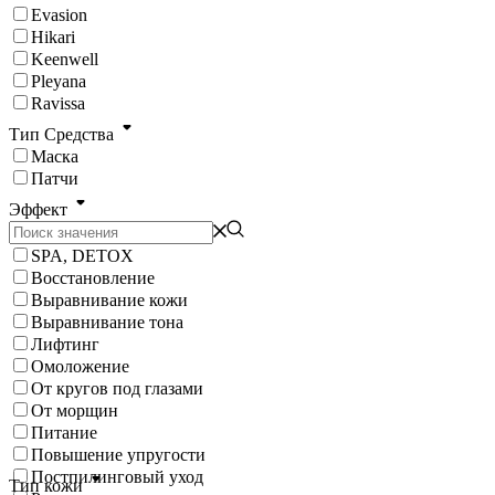
Evasion
Подберите себе патчи по типу проблемы: увлажняющие,
питательные, лифтинг-патчи, осветляющие патчи. Читайте
Hikari
отзывы и выбирайте лучшие патчи для вашей кожи!
Keenwell
Pleyana
Ravissa
Тип Средства
Маска
Патчи
Эффект
SPA, DETOX
Восстановление
Выравнивание кожи
Выравнивание тона
Лифтинг
Омоложение
От кругов под глазами
От морщин
Питание
Повышение упругости
Постпилинговый уход
Тип кожи