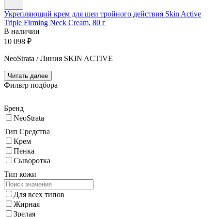
Укрепляющий крем для шеи тройного действия Skin Active
Triple Firming Neck Cream, 80 г
В наличии
10 098
₽
NeoStrata / Линия SKIN ACTIVE
Читать далее
Фильтр подбора
Бренд
NeoStrata
Тип Средства
Крем
Пенка
Сыворотка
Тип кожи
Для всех типов
Жирная
Зрелая