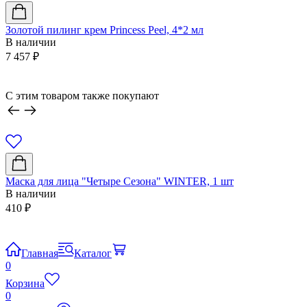
Золотой пилинг крем Princess Peel, 4*2 мл
М
В наличии
5
7 457
₽
О
6
C этим товаром также покупают
Маска для лица "Четыре Сезона" WINTER, 1 шт
О
В наличии
Ц
410
₽
Главная
Каталог
0
Корзина
0