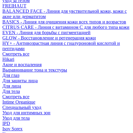
уход за телом
FREIHAUT
BALANCED FACE - Линия для увствительной кожи, кожи с
акне или дерматитом
BASICS - Линия для очищения кожи всех типов и возрастов
CITRUS CARE - Линия с витамином С для любого типа кожи
EVEN - Линия для борьбы с пигментацией
GLOW - Восстановление и регенерация кожи
HY+ - Антивозрастная линия с гиалуроновой кислотой и
пептидами
Смотреть все
Hikari
Акне и воспаления
Выравнивание тона и текстуры
Для глаз
Для защиты лица
Для лица
Для тела
Смотреть все
Intime Organique
Специальный уход
Уход для интимных зон
Уход для тела
IPD
Isov Sorex