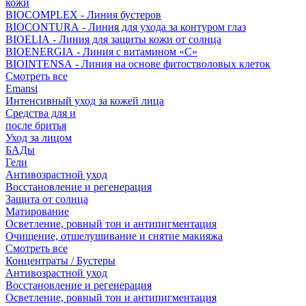
кожи
BIOCOMPLEX - Линия бустеров
BIOCONTURA - Линия для ухода за контуром глаз
BIOELIA - Линия для защиты кожи от солнца
BIOENERGIA - Линия с витамином «С»
BIOINTENSA - Линия на основе фитостволовых клеток
Смотреть все
Emansi
Интенсивный уход за кожей лица
Средства для и
после бритья
Уход за лицом
БАДы
Гели
Антивозрастной уход
Восстановление и регенерация
Защита от солнца
Матирование
Осветление, ровный тон и антипигментация
Очищение, отшелушивание и снятие макияжа
Смотреть все
Концентраты / Бустеры
Антивозрастной уход
Восстановление и регенерация
Осветление, ровный тон и антипигментация