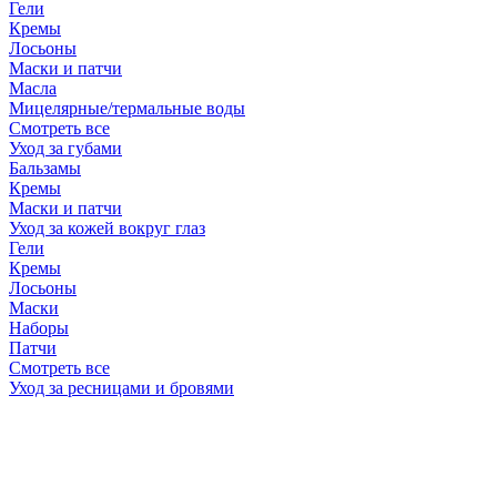
Гели
Кремы
Лосьоны
Маски и патчи
Масла
Мицелярные/термальные воды
Смотреть все
Уход за губами
Бальзамы
Кремы
Маски и патчи
Уход за кожей вокруг глаз
Гели
Кремы
Лосьоны
Маски
Наборы
Патчи
Смотреть все
Уход за ресницами и бровями