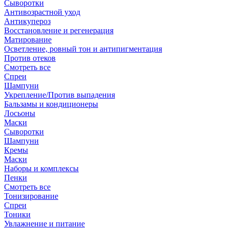
Сыворотки
Антивозрастной уход
Антикупероз
Восстановление и регенерация
Матирование
Осветление, ровный тон и антипигментация
Против отеков
Смотреть все
Спреи
Шампуни
Укрепление/Против выпадения
Бальзамы и кондиционеры
Лосьоны
Маски
Сыворотки
Шампуни
Кремы
Маски
Наборы и комплексы
Пенки
Смотреть все
Тонизирование
Спреи
Тоники
Увлажнение и питание