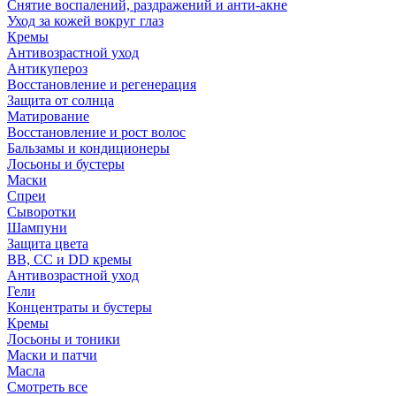
Снятие воспалений, раздражений и анти-акне
Уход за кожей вокруг глаз
Кремы
Антивозрастной уход
Антикупероз
Восстановление и регенерация
Защита от солнца
Матирование
Восстановление и рост волос
Бальзамы и кондиционеры
Лосьоны и бустеры
Маски
Спреи
Сыворотки
Шампуни
Защита цвета
BB, CC и DD кремы
Антивозрастной уход
Гели
Концентраты и бустеры
Кремы
Лосьоны и тоники
Маски и патчи
Масла
Смотреть все