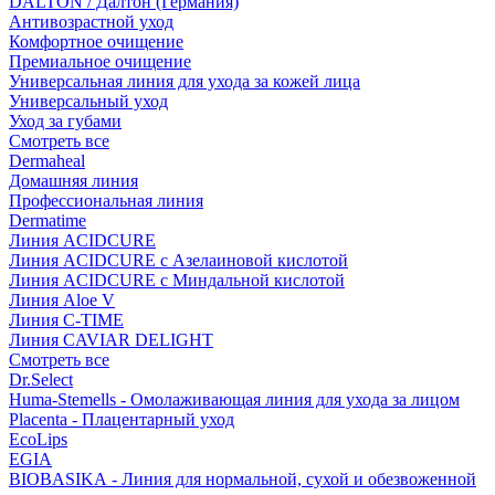
DALTON / Далтон (Германия)
Антивозрастной уход
Комфортное очищение
Премиальное очищение
Универсальная линия для ухода за кожей лица
Универсальный уход
Уход за губами
Смотреть все
Dermaheal
Домашняя линия
Профессиональная линия
Dermatime
Линия ACIDCURE
Линия ACIDCURE с Азелаиновой кислотой
Линия ACIDCURE с Миндальной кислотой
Линия Aloe V
Линия C-TIME
Линия CAVIAR DELIGHT
Смотреть все
Dr.Select
Huma-Stemells - Омолаживающая линия для ухода за лицом
Placenta - Плацентарный уход
EcoLips
EGIA
BIOBASIKA - Линия для нормальной, сухой и обезвоженной