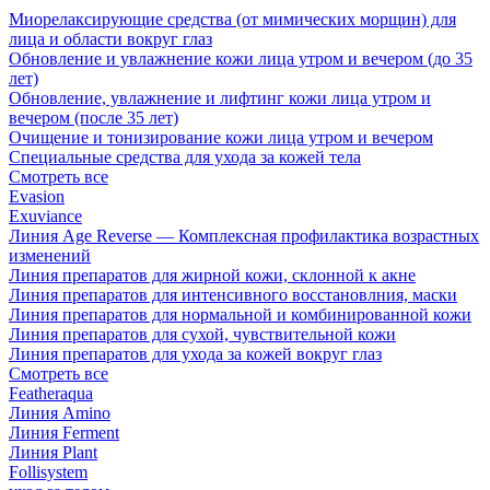
Миорелаксирующие средства (от мимических морщин) для
лица и области вокруг глаз
Обновление и увлажнение кожи лица утром и вечером (до 35
лет)
Обновление, увлажнение и лифтинг кожи лица утром и
вечером (после 35 лет)
Очищение и тонизирование кожи лица утром и вечером
Специальные средства для ухода за кожей тела
Смотреть все
Evasion
Exuviance
Линия Age Reverse — Комплексная профилактика возрастных
изменений
Линия препаратов для жирной кожи, склонной к акне
Линия препаратов для интенсивного восстановлния, маски
Линия препаратов для нормальной и комбинированной кожи
Линия препаратов для сухой, чувствительной кожи
Линия препаратов для ухода за кожей вокруг глаз
Смотреть все
Featheraqua
Линия Amino
Линия Ferment
Линия Plant
Follisystem