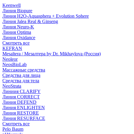
Keenwell
Линия Biopure
Линия H2O-Aquasphera + Evolution Sphere
Линия Jalea Real & Ginseng
Линия Neuro-K
Линия Optima
Линия Oxidance
Смотреть все
KEFRAN
Mesaltera / Мезалтера by Dr. Mikhaylova (Россия)
Neoleor
NeosBioLab
Массажные средства
Средства для лица
Средства для тела
NeoStrata
Линиия CLARIFY
Линия CORRECT
Линия DEFEND
Линия ENLIGHTEN
Линия RESTORE
Линия RESURFACE
Смотреть все
Pelo Baum