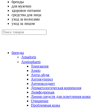
бренды
для мужчин
здоровое питание
средства для лица
уход за волосами
уход за лицом
бренды
Amadoris
Angiopharm
Тонизация
Angio
Анти-эйдж
Антикупероз
Антиоксидант
Дерматологическая коррекция
Лимфодренаж
Линия средств для осветления кожи
Очищение
Проблемная кожа