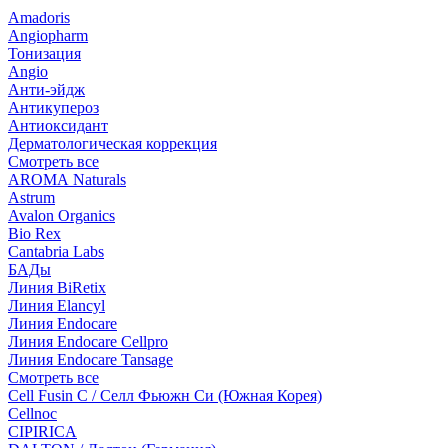
Amadoris
Angiopharm
Тонизация
Angio
Анти-эйдж
Антикупероз
Антиоксидант
Дерматологическая коррекция
Смотреть все
AROMA Naturals
Astrum
Avalon Organics
Bio Rex
Cantabria Labs
БАДы
Линия BiRetix
Линия Elancyl
Линия Endocare
Линия Endocare Cellpro
Линия Endocare Tansage
Смотреть все
Cell Fusin C / Селл Фьюжн Си (Южная Корея)
Cellnoc
CIPIRICA