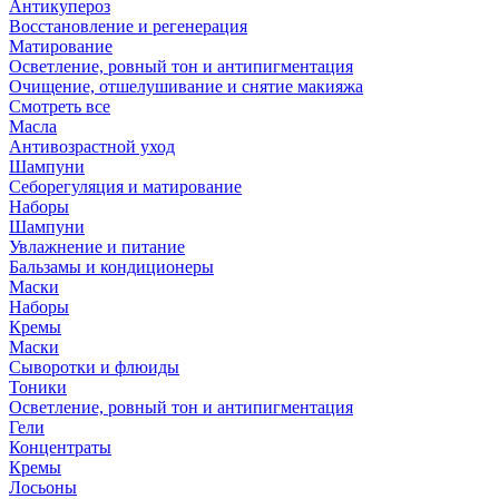
Антикупероз
Восстановление и регенерация
Матирование
Осветление, ровный тон и антипигментация
Очищение, отшелушивание и снятие макияжа
Смотреть все
Масла
Антивозрастной уход
Шампуни
Себорегуляция и матирование
Наборы
Шампуни
Увлажнение и питание
Бальзамы и кондиционеры
Маски
Наборы
Кремы
Маски
Сыворотки и флюиды
Тоники
Осветление, ровный тон и антипигментация
Гели
Концентраты
Кремы
Лосьоны