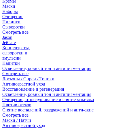
Кремы
Маски
Наборы
Очищение
Пилинги
Сыворотки
Смотреть все
Jason
JetCare
Концентраты,
сыворотки и
эмульсии
Напитки
Осветление, ровный тон и антипигментация
Смотреть все
Лосьоны / Спреи / Тоники
Антивозрастной уход
Восстановление и регенерация
Осветление, ровный тон и антипигментация
Очищение, отшелушивание и снятие макияжа
Против отеков
Снятие воспалений, раздражений и анти-акне
Смотреть все
Маски / Патчи
Антивозрастной уход