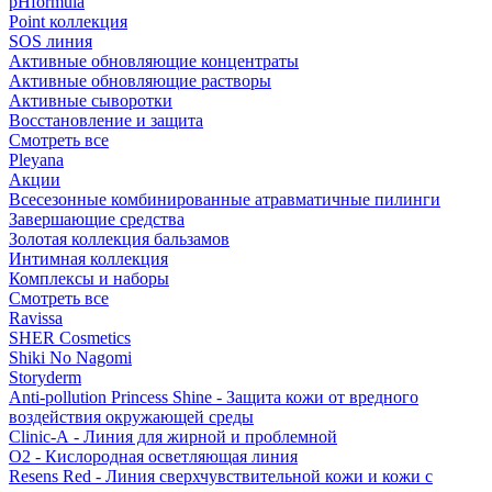
pHformula
Point коллекция
SOS линия
Активные обновляющие концентраты
Активные обновляющие растворы
Активные сыворотки
Восстановление и защита
Смотреть все
Pleyana
Акции
Всесезонные комбинированные атравматичные пилинги
Завершающие средства
Золотая коллекция бальзамов
Интимная коллекция
Комплексы и наборы
Смотреть все
Ravissa
SHER Cosmetics
Shiki No Nagomi
Storyderm
Anti-pollution Princess Shine - Защита кожи от вредного
воздействия окружающей среды
Clinic-A - Линия для жирной и проблемной
O2 - Кислородная осветляющая линия
Resens Red - Линия сверхчувствительной кожи и кожи с