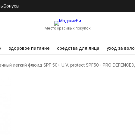
ты
Бонусы
Место красивых покупок
н
здоровое питание
средства для лица
уход за вол
чный легкий флюид SPF 50+ U.V. protect SPF50+ PRO DEFENCE3,