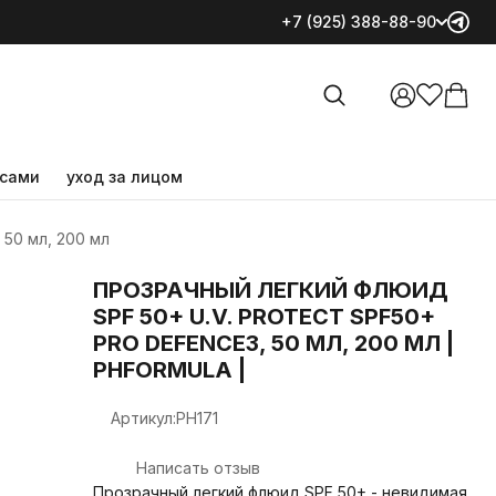
средства для лица
+7 (925) 388-88-90
Все категории
уход за волосами
уход за лицом
Все категории
бренды
для мужчин
здоровое питание
средства для лица
уход за волосами
осами
уход за лицом
уход за лицом
 50 мл, 200 мл
ПРОЗРАЧНЫЙ ЛЕГКИЙ ФЛЮИД
SPF 50+ U.V. PROTECT SPF50+
PRO DEFENCE3, 50 МЛ, 200 МЛ |
PHFORMULA |
Артикул:
PH171
Написать отзыв
Прозрачный легкий флюид SPF 50+ - невидимая