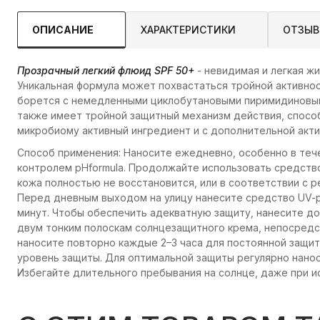
ОПИСАНИЕ
ХАРАКТЕРИСТИКИ
ОТЗЫ
Прозрачный легкий флюид SPF 50+
- невидимая и легкая ж
Уникальная формула может похвастаться тройной активно
борется с немедленными циклобутановыми пиримидиновым
также имеет тройной защитный механизм действия, спос
микробиому активный ингредиент и с дополнительной акти
Способ применения: Наносите ежедневно, особенно в теч
контролем pHformula. Продолжайте использовать средство
кожа полностью не восстановится, или в соответствии с р
Перед дневным выходом на улицу нанесите средство UV-pr
минут. Чтобы обеспечить адекватную защиту, нанесите до
двум тонким полоскам солнцезащитного крема, непосредс
наносите повторно каждые 2–3 часа для постоянной защи
уровень защиты. Для оптимальной защиты регулярно нанос
Избегайте длительного пребывания на солнце, даже при и