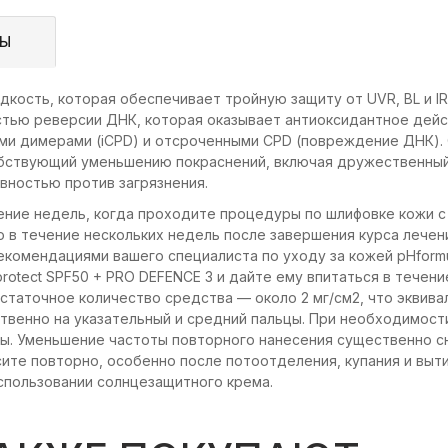
ВЫ
идкость, которая обеспечивает тройную защиту от UVR, BL и IR
стью реверсии ДНК, которая оказывает антиоксидантное дейс
и димерами (iCPD) и отсроченными CPD (повреждение ДНК).
обствующий уменьшению покраснений, включая дружественны
вностью против загрязнения.
ение недель, когда проходите процедуры по шлифовке кожи с
 в течение нескольких недель после завершения курса лечени
екомендациями вашего специалиста по уходу за кожей pHformu
otect SPF50 + PRO DEFENCE 3 и дайте ему впитаться в течени
статочное количество средства — около 2 мг/см2, что эквива
твенно на указательный и средний пальцы. При необходимост
ты. Уменьшение частоты повторного нанесения существенно с
ите повторно, особенно после потоотделения, купания и выти
спользовании солнцезащитного крема.