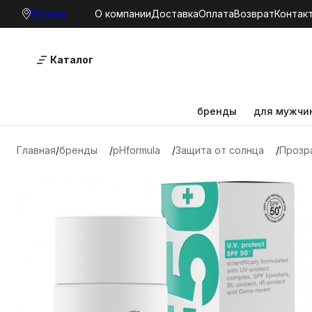
Москва
О компании
Доставка
Оплата
Возврат
Контак
Каталог
бренды
для мужчи
Главная
бренды
pHformula
Защита от солнца
Прозра