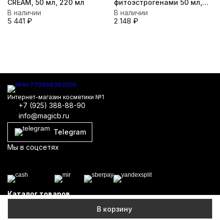
CREAM, 50 мл, 220 мл
фитоэстрогенами 50 мл,
В наличии
150 мл
В наличии
5 441
₽
2 148
₽
Интернет-магазин косметики №1
+7 (925) 388-88-90
info@magicb.ru
Telegram
Мы в соцсетях
Каталог товаров
Информация
В корзину
Политика персональных данных
Карта сайта