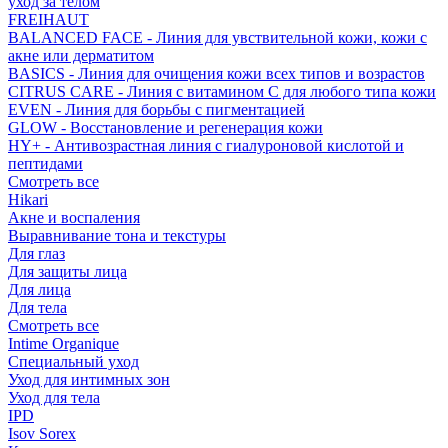
уход за телом
FREIHAUT
BALANCED FACE - Линия для увствительной кожи, кожи с
акне или дерматитом
BASICS - Линия для очищения кожи всех типов и возрастов
CITRUS CARE - Линия с витамином С для любого типа кожи
EVEN - Линия для борьбы с пигментацией
GLOW - Восстановление и регенерация кожи
HY+ - Антивозрастная линия с гиалуроновой кислотой и
пептидами
Смотреть все
Hikari
Акне и воспаления
Выравнивание тона и текстуры
Для глаз
Для защиты лица
Для лица
Для тела
Смотреть все
Intime Organique
Специальный уход
Уход для интимных зон
Уход для тела
IPD
Isov Sorex