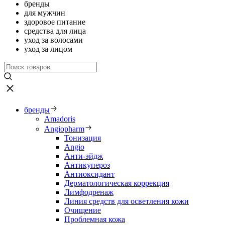
бренды
для мужчин
здоровое питание
средства для лица
уход за волосами
уход за лицом
бренды
Amadoris
Angiopharm
Тонизация
Angio
Анти-эйдж
Антикупероз
Антиоксидант
Дерматологическая коррекция
Лимфодренаж
Линия средств для осветления кожи
Очищение
Проблемная кожа