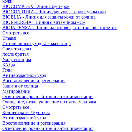
кожи
BIOCOMPLEX - Линия бустеров
BIOCONTURA - Линия для ухода за контуром глаз
BIOELIA - Линия для защиты кожи от солнца
BIOENERGIA - Линия с витамином «С»
BIOINTENSA - Линия на основе фитостволовых клеток
Смотреть все
Emansi
Интенсивный уход за кожей лица
Средства для и
после бритья
Уход за лицом
БАДы
Гели
Антивозрастной уход
Восстановление и регенерация
Защита от солнца
Матирование
Осветление, ровный тон и антипигментация
Очищение, отшелушивание и снятие макияжа
Смотреть все
Концентраты / Бустеры
Антивозрастной уход
Восстановление и регенерация
Осветление, ровный тон и антипигментация