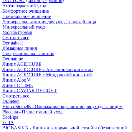
DALTON / Далтон (Германия)
Антивозрастной уход
Комфортное очищение
Премиальное очищение
Универсальная линия для ухода за кожей лица
Универсальный уход
Уход за губами
Смотреть все
Dermaheal
Домашняя линия
Профессиональная линия
Dermatime
Линия ACIDCURE
Линия ACIDCURE с Азелаиновой кислотой
Линия ACIDCURE с Миндальной кислотой
Линия Aloe V
Линия C-TIME
Линия CAVIAR DELIGHT
Смотреть все
Dr.Select
Huma-Stemells - Омолаживающая линия для ухода за лицом
Placenta - Плацентарный уход
EcoLips
EGIA
BIOBASIKA - Линия для нормальной, сухой и обезвоженной