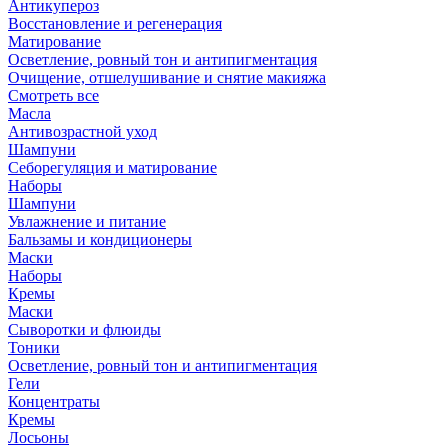
Антикупероз
Восстановление и регенерация
Матирование
Осветление, ровный тон и антипигментация
Очищение, отшелушивание и снятие макияжа
Смотреть все
Масла
Антивозрастной уход
Шампуни
Себорегуляция и матирование
Наборы
Шампуни
Увлажнение и питание
Бальзамы и кондиционеры
Маски
Наборы
Кремы
Маски
Сыворотки и флюиды
Тоники
Осветление, ровный тон и антипигментация
Гели
Концентраты
Кремы
Лосьоны