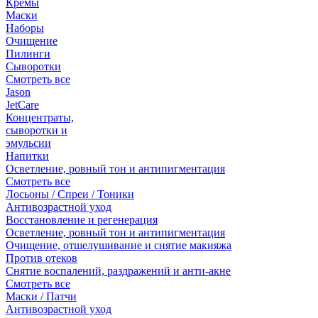
Кремы
Маски
Наборы
Очищение
Пилинги
Сыворотки
Смотреть все
Jason
JetCare
Концентраты,
сыворотки и
эмульсии
Напитки
Осветление, ровный тон и антипигментация
Смотреть все
Лосьоны / Спреи / Тоники
Антивозрастной уход
Восстановление и регенерация
Осветление, ровный тон и антипигментация
Очищение, отшелушивание и снятие макияжа
Против отеков
Снятие воспалений, раздражений и анти-акне
Смотреть все
Маски / Патчи
Антивозрастной уход