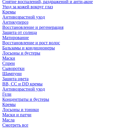
Снятие воспалений, раздражений и анти-акне
Уход за кожей вокруг глаз
Кремы
Антивозрастной уход
Антикупероз
Восстановление и регенерация
Защита от солнца
Матирование
Восстановление и рост волос
Бальзамы и кондиционеры
Лосьоны и бустеры
Маски
Спреи
Сыворотки
Шампуни
Защита цвета
BB, CC и DD кремы
Антивозрастной уход
Гели
Концентраты и бустеры
Кремы
Лосьоны и тоники
Маски и патчи
Масла
Смотреть все