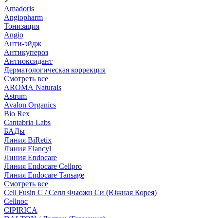
Amadoris
Angiopharm
Тонизация
Angio
Анти-эйдж
Антикупероз
Антиоксидант
Дерматологическая коррекция
Смотреть все
AROMA Naturals
Astrum
Avalon Organics
Bio Rex
Cantabria Labs
БАДы
Линия BiRetix
Линия Elancyl
Линия Endocare
Линия Endocare Cellpro
Линия Endocare Tansage
Смотреть все
Cell Fusin C / Селл Фьюжн Си (Южная Корея)
Cellnoc
CIPIRICA