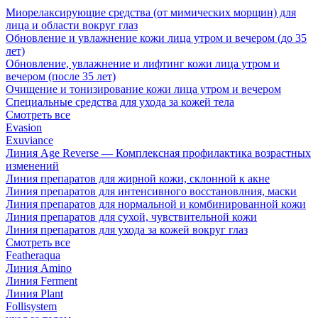
Миорелаксирующие средства (от мимических морщин) для
лица и области вокруг глаз
Обновление и увлажнение кожи лица утром и вечером (до 35
лет)
Обновление, увлажнение и лифтинг кожи лица утром и
вечером (после 35 лет)
Очищение и тонизирование кожи лица утром и вечером
Специальные средства для ухода за кожей тела
Смотреть все
Evasion
Exuviance
Линия Age Reverse — Комплексная профилактика возрастных
изменений
Линия препаратов для жирной кожи, склонной к акне
Линия препаратов для интенсивного восстановлния, маски
Линия препаратов для нормальной и комбинированной кожи
Линия препаратов для сухой, чувствительной кожи
Линия препаратов для ухода за кожей вокруг глаз
Смотреть все
Featheraqua
Линия Amino
Линия Ferment
Линия Plant
Follisystem