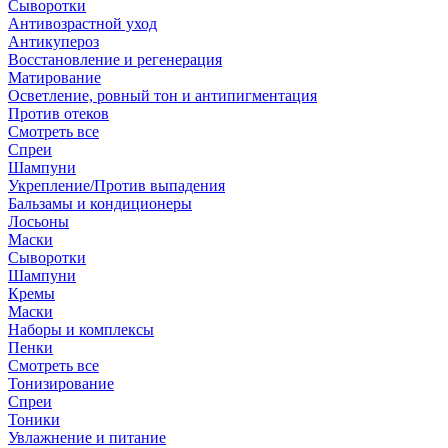
Сыворотки
Антивозрастной уход
Антикупероз
Восстановление и регенерация
Матирование
Осветление, ровный тон и антипигментация
Против отеков
Смотреть все
Спреи
Шампуни
Укрепление/Против выпадения
Бальзамы и кондиционеры
Лосьоны
Маски
Сыворотки
Шампуни
Кремы
Маски
Наборы и комплексы
Пенки
Смотреть все
Тонизирование
Спреи
Тоники
Увлажнение и питание