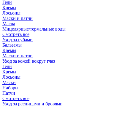
Гели
Кремы
Лосьоны
Маски и патчи
Масла
Мицелярные/термальные воды
Смотреть все
Уход за губами
Бальзамы
Кремы
Маски и патчи
Уход за кожей вокруг глаз
Гели
Кремы
Лосьоны
Маски
Наборы
Патчи
Смотреть все
Уход за ресницами и бровями