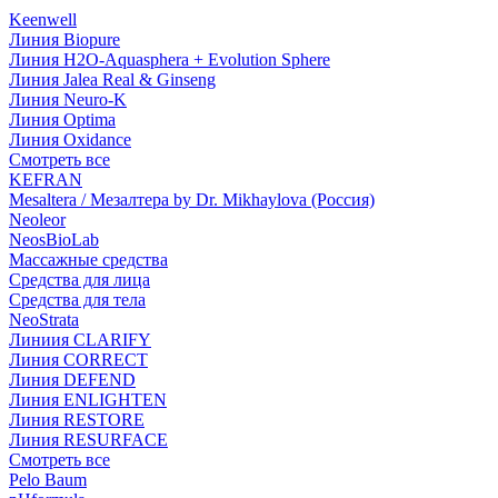
Keenwell
Линия Biopure
Линия H2O-Aquasphera + Evolution Sphere
Линия Jalea Real & Ginseng
Линия Neuro-K
Линия Optima
Линия Oxidance
Смотреть все
KEFRAN
Mesaltera / Мезалтера by Dr. Mikhaylova (Россия)
Neoleor
NeosBioLab
Массажные средства
Средства для лица
Средства для тела
NeoStrata
Линиия CLARIFY
Линия CORRECT
Линия DEFEND
Линия ENLIGHTEN
Линия RESTORE
Линия RESURFACE
Смотреть все
Pelo Baum