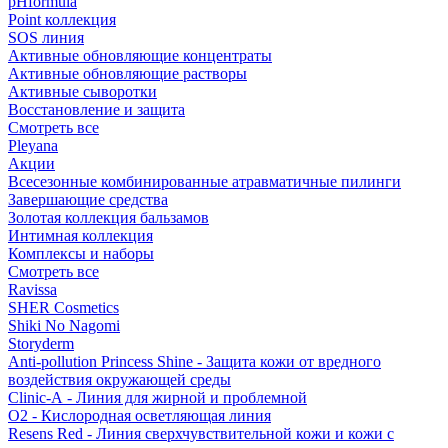
pHformula
Point коллекция
SOS линия
Активные обновляющие концентраты
Активные обновляющие растворы
Активные сыворотки
Восстановление и защита
Смотреть все
Pleyana
Акции
Всесезонные комбинированные атравматичные пилинги
Завершающие средства
Золотая коллекция бальзамов
Интимная коллекция
Комплексы и наборы
Смотреть все
Ravissa
SHER Cosmetics
Shiki No Nagomi
Storyderm
Anti-pollution Princess Shine - Защита кожи от вредного
воздействия окружающей среды
Clinic-A - Линия для жирной и проблемной
O2 - Кислородная осветляющая линия
Resens Red - Линия сверхчувствительной кожи и кожи с