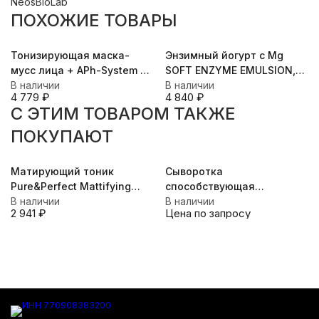
NeosBioLab
ПОХОЖИЕ ТОВАРЫ
Тонизирующая маска-
Энзимный йогурт с Mg
мусс лица + APh-System с
SOFT ENZYME EMULSION,
эффектом лифтинга и
В наличии
120мл
В наличии
4 779
₽
4 840
₽
охлаждения для лица рН
C ЭТИМ ТОВАРОМ ТАКЖЕ
5,5, 50 мл
ПОКУПАЮТ
Матирующий тоник
Сыворотка
Pure&Perfect Mattifying
способствующая
Tonic Pore Reducer, 200 мл
В наличии
регенерации клеточного
В наличии
2 941
₽
Цена по запросу
матрикса для всех типов
кожи RE-GEN LE SERUM, 30
мл