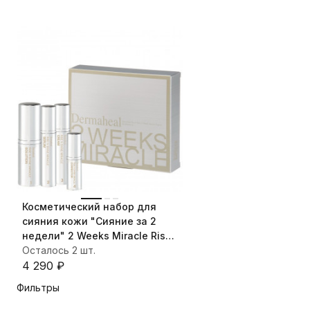
Косметический набор для
сияния кожи "Сияние за 2
недели" 2 Weeks Miracle Rise
n Shine Anti-Pigmentation Set
Осталось 2 шт.
4 290
₽
Фильтры