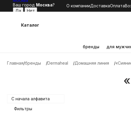
Москва
Ваш город
Москва
?
О компании
Доставка
Оплата
Во
Каталог
бренды
для мужчи
Главная
бренды
Dermaheal
Домашняя линия
«Сияни
«
C начала алфавита
Фильтры