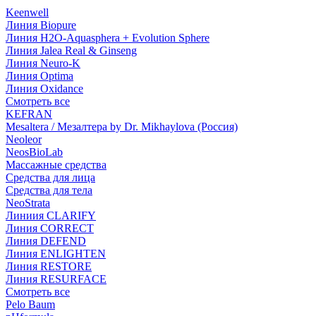
Keenwell
Линия Biopure
Линия H2O-Aquasphera + Evolution Sphere
Линия Jalea Real & Ginseng
Линия Neuro-K
Линия Optima
Линия Oxidance
Смотреть все
KEFRAN
Mesaltera / Мезалтера by Dr. Mikhaylova (Россия)
Neoleor
NeosBioLab
Массажные средства
Средства для лица
Средства для тела
NeoStrata
Линиия CLARIFY
Линия CORRECT
Линия DEFEND
Линия ENLIGHTEN
Линия RESTORE
Линия RESURFACE
Смотреть все
Pelo Baum