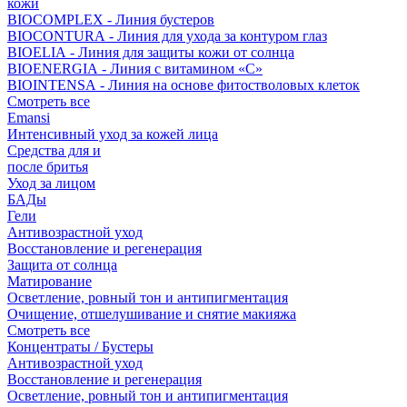
кожи
BIOCOMPLEX - Линия бустеров
BIOCONTURA - Линия для ухода за контуром глаз
BIOELIA - Линия для защиты кожи от солнца
BIOENERGIA - Линия с витамином «С»
BIOINTENSA - Линия на основе фитостволовых клеток
Смотреть все
Emansi
Интенсивный уход за кожей лица
Средства для и
после бритья
Уход за лицом
БАДы
Гели
Антивозрастной уход
Восстановление и регенерация
Защита от солнца
Матирование
Осветление, ровный тон и антипигментация
Очищение, отшелушивание и снятие макияжа
Смотреть все
Концентраты / Бустеры
Антивозрастной уход
Восстановление и регенерация
Осветление, ровный тон и антипигментация