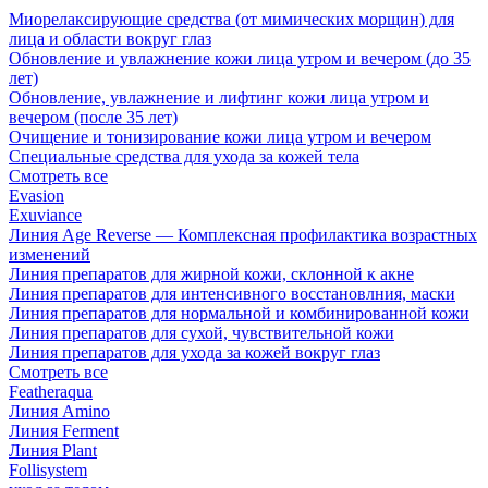
Миорелаксирующие средства (от мимических морщин) для
лица и области вокруг глаз
Обновление и увлажнение кожи лица утром и вечером (до 35
лет)
Обновление, увлажнение и лифтинг кожи лица утром и
вечером (после 35 лет)
Очищение и тонизирование кожи лица утром и вечером
Специальные средства для ухода за кожей тела
Смотреть все
Evasion
Exuviance
Линия Age Reverse — Комплексная профилактика возрастных
изменений
Линия препаратов для жирной кожи, склонной к акне
Линия препаратов для интенсивного восстановлния, маски
Линия препаратов для нормальной и комбинированной кожи
Линия препаратов для сухой, чувствительной кожи
Линия препаратов для ухода за кожей вокруг глаз
Смотреть все
Featheraqua
Линия Amino
Линия Ferment
Линия Plant
Follisystem