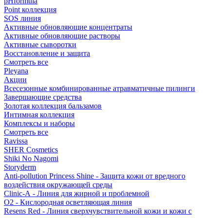
pHformula
Point коллекция
SOS линия
Активные обновляющие концентраты
Активные обновляющие растворы
Активные сыворотки
Восстановление и защита
Смотреть все
Pleyana
Акции
Всесезонные комбинированные атравматичные пилинги
Завершающие средства
Золотая коллекция бальзамов
Интимная коллекция
Комплексы и наборы
Смотреть все
Ravissa
SHER Cosmetics
Shiki No Nagomi
Storyderm
Anti-pollution Princess Shine - Защита кожи от вредного
воздействия окружающей среды
Clinic-A - Линия для жирной и проблемной
O2 - Кислородная осветляющая линия
Resens Red - Линия сверхчувствительной кожи и кожи с