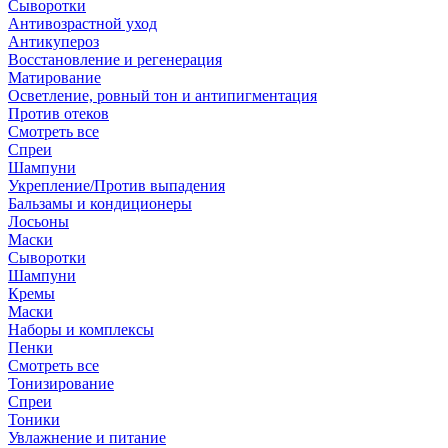
Сыворотки
Антивозрастной уход
Антикупероз
Восстановление и регенерация
Матирование
Осветление, ровный тон и антипигментация
Против отеков
Смотреть все
Спреи
Шампуни
Укрепление/Против выпадения
Бальзамы и кондиционеры
Лосьоны
Маски
Сыворотки
Шампуни
Кремы
Маски
Наборы и комплексы
Пенки
Смотреть все
Тонизирование
Спреи
Тоники
Увлажнение и питание