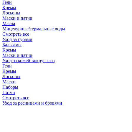
Гели
Кремы
Лосьоны
Маски и патчи
Масла
Мицелярные/термальные воды
Смотреть все
Уход за губами
Бальзамы
Кремы
Маски и патчи
Уход за кожей вокруг глаз
Гели
Кремы
Лосьоны
Маски
Наборы
Патчи
Смотреть все
Уход за ресницами и бровями