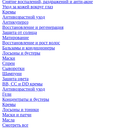
Снятие воспалений, раздражений и анти-акне
Уход за кожей вокруг глаз
Кремы
Антивозрастной уход
Антикупероз
Восстановление и регенерация
Защита от солнца
Матирование
Восстановление и рост волос
Бальзамы и кондиционеры
Лосьоны и бустеры
Маски
Спреи
Сыворотки
Шампуни
Защита цвета
BB, CC и DD кремы
Антивозрастной уход
Гели
Концентраты и бустеры
Кремы
Лосьоны и тоники
Маски и патчи
Масла
Смотреть все