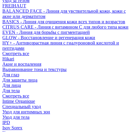
уход за телом
FREIHAUT
BALANCED FACE - Линия для увствительной кожи, кожи с
акне или дерматитом
BASICS - Линия для очищения кожи всех типов и возрастов
CITRUS CARE - Линия с витамином С для любого типа кожи
EVEN - Линия для борьбы с пигментацией
GLOW - Восстановление и регенерация кожи
HY+ - Антивозрастная линия с гиалуроновой кислотой и
пептидами
Смотреть все
Hikari
Акне и воспаления
Выравнивание тона и текстуры
Для глаз
Для защиты лица
Для лица
Для тела
Смотреть все
Intime Organique
Специальный уход
Уход для интимных зон
Уход для тела
IPD
Isov Sorex