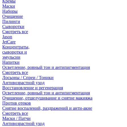
Кремы
Маски
Наборы
Очищение
Пилинги
Сыворотки
Смотреть все
Jason
JetCare
Концентраты,
сыворотки и
эмульсии
Напитки
Осветление, ровный тон и антипигментация
Смотреть все
Лосьоны / Спреи / Тоники
Антивозрастной уход
Восстановление и регенерация
Осветление, ровный тон и антипигментация
Очищение, отшелушивание и снятие макияжа
Против отеков
Снятие воспалений, раздражений и анти-акне
Смотреть все
Маски / Патчи
Антивозрастной уход