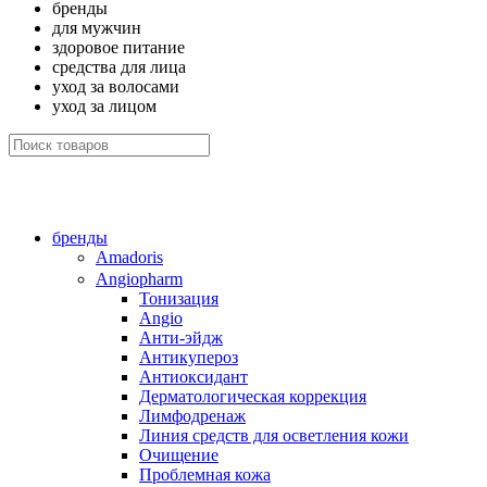
бренды
для мужчин
здоровое питание
средства для лица
уход за волосами
уход за лицом
бренды
Amadoris
Angiopharm
Тонизация
Angio
Анти-эйдж
Антикупероз
Антиоксидант
Дерматологическая коррекция
Лимфодренаж
Линия средств для осветления кожи
Очищение
Проблемная кожа