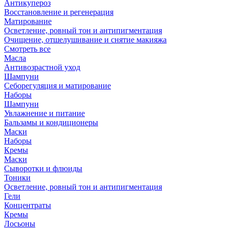
Антикупероз
Восстановление и регенерация
Матирование
Осветление, ровный тон и антипигментация
Очищение, отшелушивание и снятие макияжа
Смотреть все
Масла
Антивозрастной уход
Шампуни
Себорегуляция и матирование
Наборы
Шампуни
Увлажнение и питание
Бальзамы и кондиционеры
Маски
Наборы
Кремы
Маски
Сыворотки и флюиды
Тоники
Осветление, ровный тон и антипигментация
Гели
Концентраты
Кремы
Лосьоны