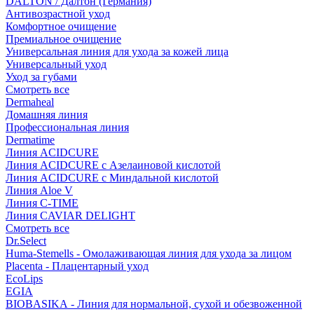
DALTON / Далтон (Германия)
Антивозрастной уход
Комфортное очищение
Премиальное очищение
Универсальная линия для ухода за кожей лица
Универсальный уход
Уход за губами
Смотреть все
Dermaheal
Домашняя линия
Профессиональная линия
Dermatime
Линия ACIDCURE
Линия ACIDCURE с Азелаиновой кислотой
Линия ACIDCURE с Миндальной кислотой
Линия Aloe V
Линия C-TIME
Линия CAVIAR DELIGHT
Смотреть все
Dr.Select
Huma-Stemells - Омолаживающая линия для ухода за лицом
Placenta - Плацентарный уход
EcoLips
EGIA
BIOBASIKA - Линия для нормальной, сухой и обезвоженной