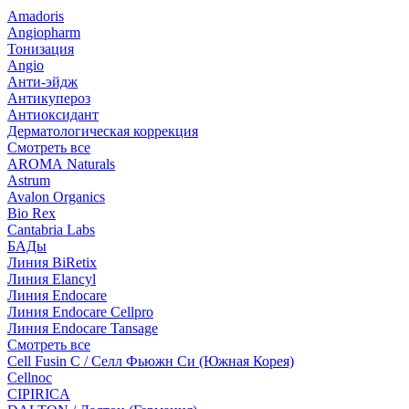
Amadoris
Angiopharm
Тонизация
Angio
Анти-эйдж
Антикупероз
Антиоксидант
Дерматологическая коррекция
Смотреть все
AROMA Naturals
Astrum
Avalon Organics
Bio Rex
Cantabria Labs
БАДы
Линия BiRetix
Линия Elancyl
Линия Endocare
Линия Endocare Cellpro
Линия Endocare Tansage
Смотреть все
Cell Fusin C / Селл Фьюжн Си (Южная Корея)
Cellnoc
CIPIRICA