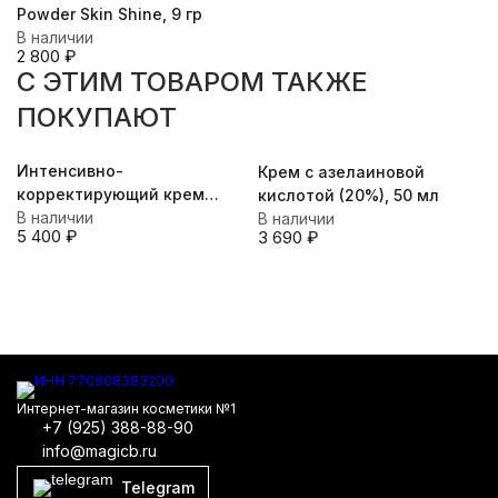
Powder Skin Shine, 9 гр
В наличии
2 800
₽
C ЭТИМ ТОВАРОМ ТАКЖЕ
ПОКУПАЮТ
Интенсивно-
Крем с азелаиновой
корректирующий крем
кислотой (20%), 50 мл
Cream-Corrector Intensive,
В наличии
В наличии
5 400
₽
3 690
₽
50 мл, 100 мл
Интернет-магазин косметики №1
+7 (925) 388-88-90
info@magicb.ru
Telegram