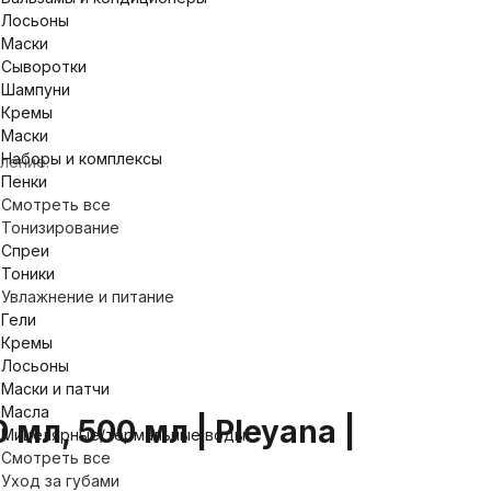
Лосьоны
Маски
Сыворотки
Шампуни
Кремы
Маски
Наборы и комплексы
ление.
Пенки
Смотреть все
Тонизирование
Спреи
Тоники
Увлажнение и питание
Гели
Кремы
Лосьоны
Маски и патчи
Масла
л, 500 мл | Pleyana |
Мицелярные/термальные воды
Смотреть все
Уход за губами