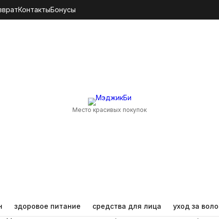
зврат
Контакты
Бонусы
Место красивых покупок
н
здоровое питание
средства для лица
уход за вол