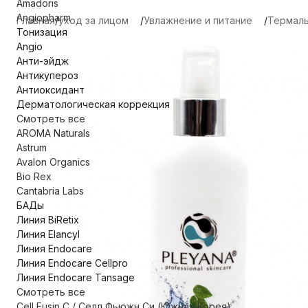
Amadoris
Angiopharm
Главная
уход за лицом
Увлажнение и питание
Термаль
Тонизация
Angio
Анти-эйдж
Антикупероз
Антиоксидант
Дерматологическая коррекция
Смотреть все
AROMA Naturals
Astrum
Avalon Organics
Bio Rex
Cantabria Labs
БАДы
Линия BiRetix
Линия Elancyl
Линия Endocare
Линия Endocare Cellpro
Линия Endocare Tansage
Смотреть все
Cell Fusin C / Селл Фьюжн Си (Южная Корея)