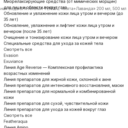
Миорелаксирующие средства (от мимических морщин)
для лица и области вокруг глаз
ная вода SPA AROMA-TERMAL «Мята+Лаванда» 200 мл, 500 мл
Обновление и увлажнение кожи лица утром и вечером (до
35 лет)
Обновление, увлажнение и лифтинг кожи лица утром и
вечером (после 35 лет)
Очищение и тонизирование кожи лица утром и вечером
Специальные средства для ухода за кожей тела
Смотреть все
Evasion
Exuviance
Линия Age Reverse — Комплексная профилактика
возрастных изменений
Линия препаратов для жирной кожи, склонной к акне
Линия препаратов для интенсивного восстановлния, маски
Линия препаратов для нормальной и комбинированной
кожи
Линия препаратов для сухой, чувствительной кожи
Линия препаратов для ухода за кожей вокруг глаз
Смотреть все
Featheraqua
Линия Amino