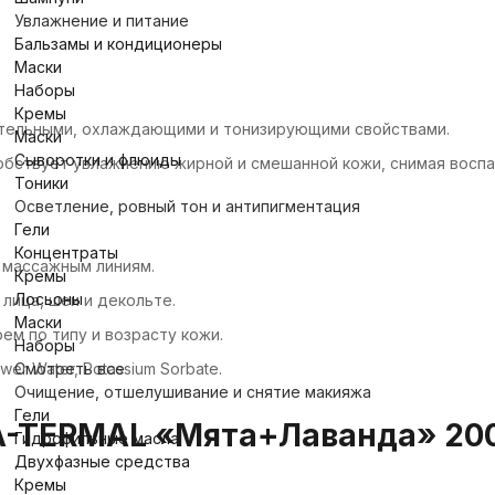
Увлажнение и питание
Бальзамы и кондиционеры
Маски
Наборы
Кремы
ительными, охлаждающими и тонизирующими свойствами.
Маски
Сыворотки и флюиды
собствует увлажнению жирной и смешанной кожи, снимая воспа
Тоники
Осветление, ровный тон и антипигментация
Гели
Концентраты
 массажным линиям.
Кремы
Лосьоны
лица, шеи и декольте.
Маски
ем по типу и возрасту кожи.
Наборы
Смотреть все
ower Water, Potassium Sorbate.
Очищение, отшелушивание и снятие макияжа
Гели
TERMAL «Мята+Лаванда» 200 м
Гидрофильные масла
Двухфазные средства
Кремы