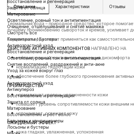
Восстановление и регенерация
Описание
Характеристики
Отзывы
Защита от солнца
Матирование
Осветление, ровный тон и антипигментация
Термальная вода – природное средство, которое помогает
Очищение, отшелушивание и снятие макияжа
лучшему проникновению сывороток и кремов, усиливает де
Смотреть все
Концентраты / Бустеры
Термальная вода может применяться как самостоятельное
Антивозрастной уход
ДЕЙСТВИЕ АКТИВНЫХ КОМПОНЕНТОВ
НАПРАВЛЕНО НА
Восстановление и регенерация
нейтрализацию реактивного ощущения дискомфорта
Осветление, ровный тон и антипигментация
Снятие воспалений, раздражений и анти-акне
нормализацию гидротации кожи
Уход за кожей вокруг глаз
обеспечение более глубокого проникновения активны
Кремы
Антивозрастной уход
ПРЕИМУЩЕСТВА
Антикупероз
нормализует уровень увлажненности кожи
Восстановление и регенерация
Защита от солнца
повышает уровень сопротивляемости кожи внешним н
Матирование
успокаивает, освежает кожу
Восстановление и рост волос
Бальзамы и кондиционеры
ОЖИДАЕМЫЙ ЭФФЕКТ
Лосьоны и бустеры
кожа гладкая, увлажненная, успокоенная
Маски