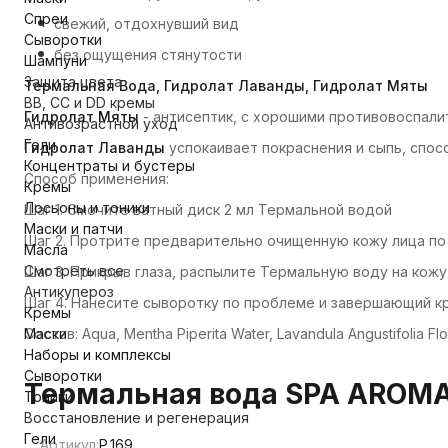
Спреи
свежий, отдохнувший вид
Сыворотки
без ощущения стянутости
Шампуни
Защита цвета
Термальная Вода, Гидролат Лаванды, Гидролат Мяты
BB, CC и DD кремы
Гидролат Мяты
- антисептик, с хорошими противовоспал
Антивозрастной уход
Гели
Гидролат Лаванды
успокаивает покраснения и сыпь, спо
Концентраты и бустеры
Способ применения:
Кремы
Лосьоны и тоники
Шаг 1. Смочите ватный диск 2 мл Термальной водой
Маски и патчи
Шаг 2. Протрите предварительно очищенную кожу лица по
Масла
Смотреть все
Шаг 3. Прикрыв глаза, распылите Термальную воду на кожу 
Антикупероз
Шаг 4. Нанесите сыворотку по проблеме и завершающий кр
Кремы
Маски
Состав: Aqua, Mentha Piperita Water, Lavandula Angustifolia Fl
Наборы и комплексы
Сыворотки
Термальная вода SPA AROMA-
Тоники
Восстановление и регенерация
Гели
Артикул:
Р.169