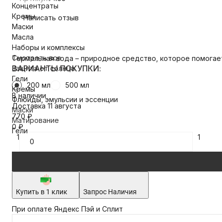
Концентраты
Кремы
Написать отзыв
Маски
Масла
Наборы и комплексы
Смотреть все
Термальная вода – природное средство, которое помогает
ВАРИАНТЫ ПОКУПКИ:
Защита от солнца
Гели
200 мл
500 мл
Кремы
В наличии
Флюиды, эмульсии и эссенции
Доставка 11 августа
Маски
770
₽
Матирование
0
₽
Гели
1
1
Купить в 1 клик
Запрос Наличия
При оплате Яндекс Пэй и Сплит