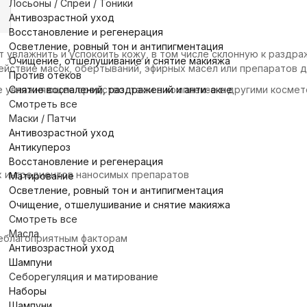
Лосьоны / Спреи / Тоники
Антивозрастной уход
Восстановление и регенерация
Осветление, ровный тон и антипигментация
 увлажнить и успокоить кожу, в том числе склонную к раздр
Очищение, отшелушивание и снятие макияжа
йствие масок, обертываний, эфирных масел или препаратов д
Против отеков
Снятие воспалений, раздражений и анти-акне
 увлажняющее средство, так и в комплексе с другими косме
Смотреть все
Маски / Патчи
Антивозрастной уход
Антикупероз
Восстановление и регенерация
х ингредиентов наносимых препаратов
Матирование
Осветление, ровный тон и антипигментация
Очищение, отшелушивание и снятие макияжа
Смотреть все
Масла
еблагоприятным факторам
Антивозрастной уход
Шампуни
Себорегуляция и матирование
Наборы
Шампуни