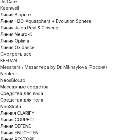
JetCare
Keenwell
Линия Biopure
Линия H2O-Aquasphera + Evolution Sphere
Линия Jalea Real & Ginseng
Линия Neuro-K
Линия Optima
Линия Oxidance
Смотреть все
KEFRAN
Mesaltera / Мезалтера by Dr. Mikhaylova (Россия)
Neoleor
NeosBioLab
Массажные средства
Средства для лица
Средства для тела
NeoStrata
Линиия CLARIFY
Линия CORRECT
Линия DEFEND
Линия ENLIGHTEN
Линия RESTORE