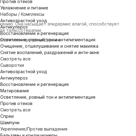
Против отеков
Увлажнение и питание
Наборы / Комплексы
Антивозрастной уход
ажению. Она насыщает эпидермис влагой, способствует
Антикупероз
ля талассотерапии.
Восстановление и регенерация
Осветление, ровный тон и антипигментация
тологическими процедурами.
Очищение, отшелушивание и снятие макияжа
Снятие воспалений, раздражений и анти-акне
Смотреть все
Сыворотки
Антивозрастной уход
Антикупероз
Восстановление и регенерация
Матирование
Осветление, ровный тон и антипигментация
Против отеков
Смотреть все
Спреи
Шампуни
Укрепление/Против выпадения
Бальзамы и кондиционеры