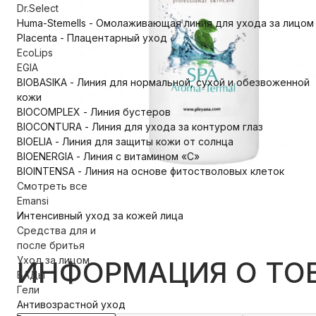
Dr.Select
Huma-Stemells - Омолаживающая линия для ухода за лицом
Placenta - Плацентарный уход
EcoLips
EGIA
BIOBASIKA - Линия для нормальной, сухой и обезвоженной
кожи
BIOCOMPLEX - Линия бустеров
BIOCONTURA - Линия для ухода за контуром глаз
BIOELIA - Линия для защиты кожи от солнца
BIOENERGIA - Линия с витамином «С»
BIOINTENSA - Линия на основе фитостволовых клеток
Смотреть все
Emansi
Интенсивный уход за кожей лица
Средства для и
после бритья
Уход за лицом
ИНФОРМАЦИЯ О ТО
БАДы
Гели
Антивозрастной уход