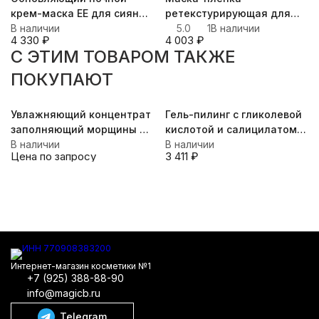
крем-маска EE для сияния
ретекстурирующая для
кожи – Crema-Mascarilla De
В наличии
сияния кожи Endocare
5.0
1
В наличии
4 330
₽
4 003
₽
Noche Antiedad y Ultra-
Radiance Peel Mask, 5 шт
C ЭТИМ ТОВАРОМ ТАКЖЕ
Luminosidad, 40 мл
по 6 мл
ПОКУПАЮТ
Увлажняющий концентрат
Гель-пилинг с гликолевой
заполняющий морщины и
кислотой и салицилатом
придающий свежесть
В наличии
из ивы + APh-System рН
В наличии
Цена по запросу
3 411
₽
коже PURE 3D MOIST, 7x2
3,5, 50 мл
мл
Интернет-магазин косметики №1
+7 (925) 388-88-90
info@magicb.ru
Telegram