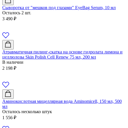
Сыворотка от "мешков под глазами" EyeBag Serum, 10 мл
Осталось 2 шт.
3 490
₽
Атравматичная пилинг-скатка на основе гидролата лимона и
целлюлозы Skin Polish Сell Renew 75 мл, 200 мл
В наличии
2 198
₽
Аминокислотная мицеллярная вода Аminomicell, 150 мл, 500
мл
Осталось несколько штук
1 556
₽