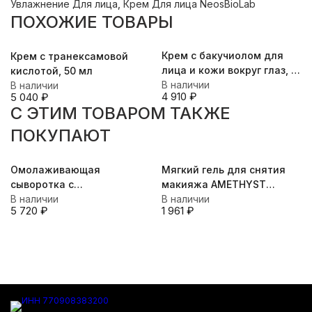
Увлажнение Для лица
,
Крем Для лица NeosBioLab
ПОХОЖИЕ ТОВАРЫ
Крем с бакучиолом для
Крем с транексамовой
лица и кожи вокруг глаз, 7
кислотой, 50 мл
мл, 50 мл
В наличии
В наличии
4 910
₽
5 040
₽
C ЭТИМ ТОВАРОМ ТАКЖЕ
ПОКУПАЮТ
Омолаживающая
Мягкий гель для снятия
сыворотка c
макияжа AMETHYST
фитоэстрогенами из
В наличии
SENSI-GEL SOFT MAKE-UP
В наличии
5 720
₽
1 961
₽
Glycyrriza glabra +APh-
REMOVER, 100 мл
System для
комбинированной и
жирной кожи лица, 30 мл