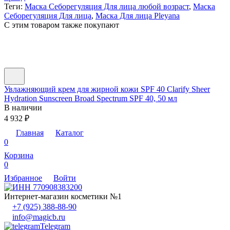
Теги:
Маска Себорегуляция Для лица любой возраст
,
Маска
Себорегуляция Для лица
,
Маска Для лица Pleyana
C этим товаром также покупают
Увлажняющий крем для жирной кожи SPF 40 Clarify Sheer
У
Hydration Sunscreen Broad Spectrum SPF 40, 50 мл
В наличии
1
4 932
₽
Главная
Каталог
0
Корзина
0
Избранное
Войти
Интернет-магазин косметики №1
+7 (925) 388-88-90
info@magicb.ru
Telegram