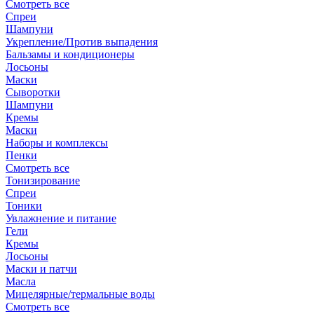
Смотреть все
Спреи
Шампуни
Укрепление/Против выпадения
Бальзамы и кондиционеры
Лосьоны
Маски
Сыворотки
Шампуни
Кремы
Маски
Наборы и комплексы
Пенки
Смотреть все
Тонизирование
Спреи
Тоники
Увлажнение и питание
Гели
Кремы
Лосьоны
Маски и патчи
Масла
Мицелярные/термальные воды
Смотреть все