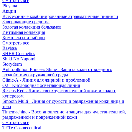
Смотреть все
Pleyana
Акции
Всесезонные комбинированные атравматичные пилинги
Завершающие средства
Золотая коллекция бальзамов
Интимная коллекция
Комплексы и наборы
Смотреть все
Ravissa
SHER Cosmetics
Shiki No Nagomi
Storyderm
Anti-pollution Princess Shine - Защита кожи от вредного
воздействия окружающей среды
Clinic-A - Линия для жирной и проблемной
O2 - Кислородная осветляющая линия
Resens Red - Линия сверхчувствительной кожи и кожи с
куперозом
Smooth Multi - Линия от сухости и раздражения кожи лица и
тела
Timemachine - Восстановление и защита для чувствительной,
раздраженной и поврежденной кожи
Смотреть все
TETe Cosmeceutical