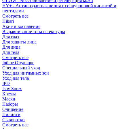
GLOW - Восстановление и регенерация кожи
HY+ - Антивозрастная линия с гиалуроновой кислотой и
пептидами
Смотреть все
Hikari
Акне и воспаления
Выравнивание тона и текстуры
Для глаз
Для защиты лица
Для лица
Для тела
Смотреть все
Intime Organique
Специальный уход
Уход для интимных зон
Уход для тела
IPD
Isov Sorex
Кремы
Маски
Наборы
Очищение
Пилинги
Сыворотки
Смотреть все