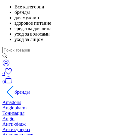
Все категории
бренды
для мужчин
здоровое питание
средства для лица
уход за волосами
уход за лицом
0
0
бренды
Amadoris
Angiopharm
Тонизация
Angio
Анти-эйдж
Антикупероз
Антиоксидант