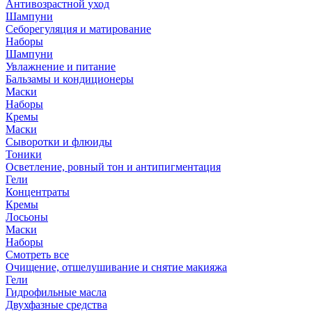
Антивозрастной уход
Шампуни
Себорегуляция и матирование
Наборы
Шампуни
Увлажнение и питание
Бальзамы и кондиционеры
Маски
Наборы
Кремы
Маски
Сыворотки и флюиды
Тоники
Осветление, ровный тон и антипигментация
Гели
Концентраты
Кремы
Лосьоны
Маски
Наборы
Смотреть все
Очищение, отшелушивание и снятие макияжа
Гели
Гидрофильные масла
Двухфазные средства