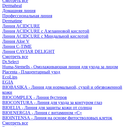
Смотреть все
Dermaheal
Домашняя линия
Профессиональная линия
Dermatime
Линия ACIDCURE
Линия ACIDCURE с Азелаиновой кислотой
Линия ACIDCURE с Миндальной кислотой
Линия Aloe V
Линия C-TIME
Линия CAVIAR DELIGHT
Смотреть все
Dr.Select
Huma-Stemells - Омолаживающая линия для ухода за лицом
Placenta - Плацентарный уход
EcoLips
EGIA
BIOBASIKA - Линия для нормальной, сухой и обезвоженной
кожи
BIOCOMPLEX - Линия бустеров
BIOCONTURA - Линия для ухода за контуром глаз
BIOELIA - Линия для защиты кожи от солнца
BIOENERGIA - Линия с витамином «С»
BIOINTENSA - Линия на основе фитостволовых клеток
Смотреть все