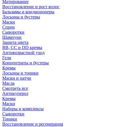
Матирование
Восстановление и рост волос
Бальзамы и кондиционеры
Лосьоны и бустеры
Маски
Спреи
Сыворотки
Шампуни
Защита цвета
BB, CC и DD кремы
Антивозрастной уход
Гели
Концентраты и бустеры
Кремы
Лосьоны и тоники
Маски и патчи
Масла
Смотреть все
Антикупероз
Кремы
Маски
Наборы и комплексы
Сыворотки
Тоники
Восстановление и регенерация