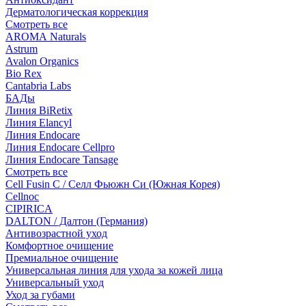
Дерматологическая коррекция
Смотреть все
AROMA Naturals
Astrum
Avalon Organics
Bio Rex
Cantabria Labs
БАДы
Линия BiRetix
Линия Elancyl
Линия Endocare
Линия Endocare Cellpro
Линия Endocare Tansage
Смотреть все
Cell Fusin C / Селл Фьюжн Си (Южная Корея)
Cellnoc
CIPIRICA
DALTON / Далтон (Германия)
Антивозрастной уход
Комфортное очищение
Премиальное очищение
Универсальная линия для ухода за кожей лица
Универсальный уход
Уход за губами