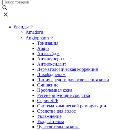
бренды
Amadoris
Angiopharm
Тонизация
Angio
Анти-эйдж
Антикупероз
Антиоксидант
Дерматологическая коррекция
Лимфодренаж
Линия средств для осветления кожи
Очищение
Проблемная кожа
Регенерирующие средства
Серия SPF
Система химической ремодуляции
Средства для волос
Увлажнение
Уход за телом
Чувствительная кожа