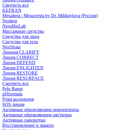
Смотреть все
KEFRAN
Mesaltera / Мезалтера by Dr. Mikhaylova (Россия)
Neoleor
NeosBioLab
Массажные средства
Средства для лица
Средства для тела
NeoStrata
Линиия CLARIFY
Линия CORRECT
Линия DEFEND
Линия ENLIGHTEN
Линия RESTORE
Линия RESURFACE
Смотреть все
Pelo Baum
pHformula
Point коллекция
SOS линия
Активные обновляющие концентраты
Активные обновляющие растворы
Активные сыворотки
Восстановление и защита