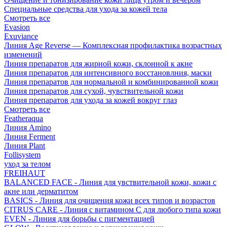
Специальные средства для ухода за кожей тела
Смотреть все
Evasion
Exuviance
Линия Age Reverse — Комплексная профилактика возрастных
изменений
Линия препаратов для жирной кожи, склонной к акне
Линия препаратов для интенсивного восстановлния, маски
Линия препаратов для нормальной и комбинированной кожи
Линия препаратов для сухой, чувствительной кожи
Линия препаратов для ухода за кожей вокруг глаз
Смотреть все
Featheraqua
Линия Amino
Линия Ferment
Линия Plant
Follisystem
уход за телом
FREIHAUT
BALANCED FACE - Линия для увствительной кожи, кожи с
акне или дерматитом
BASICS - Линия для очищения кожи всех типов и возрастов
CITRUS CARE - Линия с витамином С для любого типа кожи
EVEN - Линия для борьбы с пигментацией