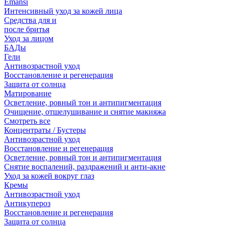
Emansi
Интенсивный уход за кожей лица
Средства для и
после бритья
Уход за лицом
БАДы
Гели
Антивозрастной уход
Восстановление и регенерация
Защита от солнца
Матирование
Осветление, ровный тон и антипигментация
Очищение, отшелушивание и снятие макияжа
Смотреть все
Концентраты / Бустеры
Антивозрастной уход
Восстановление и регенерация
Осветление, ровный тон и антипигментация
Снятие воспалений, раздражений и анти-акне
Уход за кожей вокруг глаз
Кремы
Антивозрастной уход
Антикупероз
Восстановление и регенерация
Защита от солнца