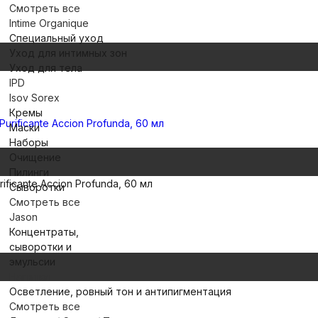
Смотреть все
Intime Organique
Специальный уход
Уход для интимных зон
Уход для тела
IPD
Isov Sorex
Кремы
Маски
Наборы
Очищение
Пилинги
ficante Accion Profunda, 60 мл
Сыворотки
Смотреть все
Jason
Концентраты,
сыворотки и
эмульсии
Напитки
Осветление, ровный тон и антипигментация
Смотреть все