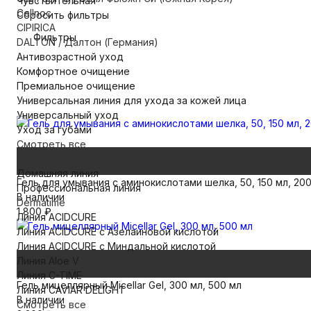
Чувствительная
Cellnoc
Сбросить фильтры
CIPIRICA
Фильтры
DALTON / Далтон (Германия)
Антивозрастной уход
Комфортное очищение
Премиальное очищение
Универсальная линия для ухода за кожей лица
Универсальный уход
Уход за губами
Смотреть все
Dermaheal
Домашняя линия
Гель для умывания с аминокислотами шелка, 50, 150 мл, 200
Профессиональная линия
В наличии
Dermatime
1 800
₽
Линия ACIDCURE
Линия ACIDCURE с Азелаиновой кислотой
Линия ACIDCURE с Миндальной кислотой
Линия Aloe V
Линия C-TIME
Гель мицеллярный Micellar Gel, 300 мл, 500 мл
Линия CAVIAR DELIGHT
В наличии
Смотреть все