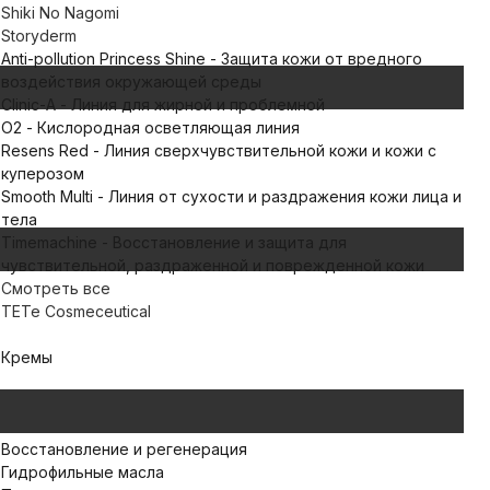
Shiki No Nagomi
Storyderm
Anti-pollution Princess Shine - Защита кожи от вредного
воздействия окружающей среды
Clinic-A - Линия для жирной и проблемной
O2 - Кислородная осветляющая линия
Resens Red - Линия сверхчувствительной кожи и кожи с
куперозом
Smooth Multi - Линия от сухости и раздражения кожи лица и
тела
Timemachine - Восстановление и защита для
чувствительной, раздраженной и поврежденной кожи
Смотреть все
TETe Cosmeceutical
Кремы
Восстановление и регенерация
Гидрофильные масла