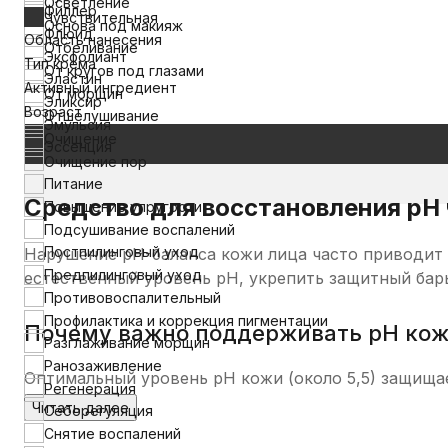
Осветление
Филлер
Чувствительная
Основа под макияж
Флюид
Область нанесения
Отбеливание
Эксфолиант
Тип крема
От кругов под глазами
Эластин
Активный ингредиент
От морщин
Эликсир
Возраст
Отшелушивание
Эмульсия
Очищение
Эссенция
Очищение пор
Питание
Средство для восстановления pH 
Повышение упругости
Подсушивание воспалений
Постпилинговый уход
Нарушение pH-баланса кожи лица часто приводит 
Предпилинговый уход
естественный уровень pH, укрепить защитный бар
Противовоспалительный
Профилактика и коррекция пигментации
Почему важно поддерживать pH кож
Разглаживание морщин
Ранозаживление
Оптимальный уровень pH кожи (около 5,5) защищае
Регенерация
нарушается, и кожа становится уязвимой.
Читать далее
Себорегуляция
Снятие воспалений