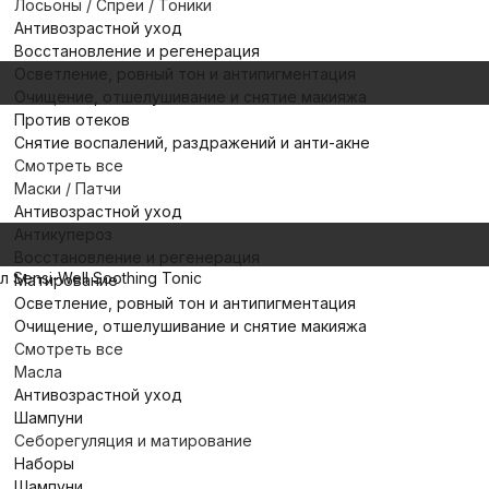
Лосьоны / Спреи / Тоники
Антивозрастной уход
Восстановление и регенерация
Осветление, ровный тон и антипигментация
Очищение, отшелушивание и снятие макияжа
Против отеков
Снятие воспалений, раздражений и анти-акне
Смотреть все
Маски / Патчи
Антивозрастной уход
Антикупероз
Восстановление и регенерация
Sensi-Well Soothing Tonic
Матирование
Осветление, ровный тон и антипигментация
Очищение, отшелушивание и снятие макияжа
Смотреть все
Масла
Антивозрастной уход
Шампуни
Себорегуляция и матирование
Наборы
Шампуни