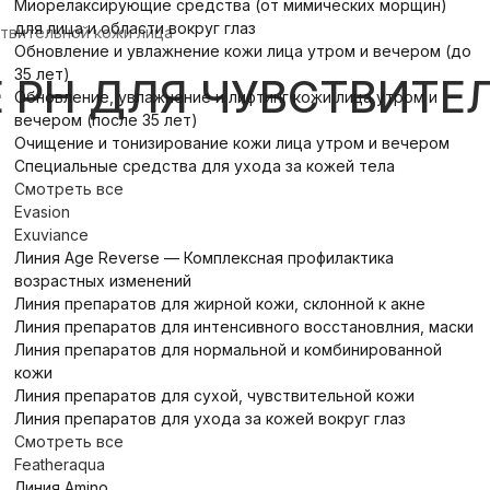
Миорелаксирующие средства (от мимических морщин)
для лица и области вокруг глаз
твительной кожи лица
Обновление и увлажнение кожи лица утром и вечером (до
35 лет)
 PH ДЛЯ ЧУВСТВИТЕ
Обновление, увлажнение и лифтинг кожи лица утром и
вечером (после 35 лет)
Очищение и тонизирование кожи лица утром и вечером
Специальные средства для ухода за кожей тела
Смотреть все
Evasion
Exuviance
Линия Age Reverse — Комплексная профилактика
возрастных изменений
Линия препаратов для жирной кожи, склонной к акне
Линия препаратов для интенсивного восстановлния, маски
Линия препаратов для нормальной и комбинированной
кожи
Линия препаратов для сухой, чувствительной кожи
Линия препаратов для ухода за кожей вокруг глаз
Смотреть все
Featheraqua
Линия Amino