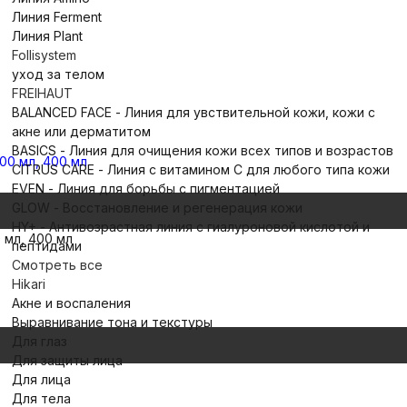
Линия Ferment
Линия Plant
Follisystem
уход за телом
FREIHAUT
BALANCED FACE - Линия для увствительной кожи, кожи с
акне или дерматитом
BASICS - Линия для очищения кожи всех типов и возрастов
CITRUS CARE - Линия с витамином С для любого типа кожи
EVEN - Линия для борьбы с пигментацией
GLOW - Восстановление и регенерация кожи
HY+ - Антивозрастная линия с гиалуроновой кислотой и
 мл, 400 мл
пептидами
Смотреть все
Hikari
Акне и воспаления
Выравнивание тона и текстуры
Для глаз
Для защиты лица
Для лица
Для тела