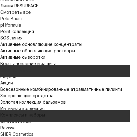
Линия RESURFACE
Смотреть все
Pelo Baum
pHformula
Point коллекция
SOS линия
Активные обновляющие концентраты
Активные обновляющие растворы
Активные сыворотки
Восстановление и защита
Смотреть все
Pleyana
Акции
Всесезонные комбинированные атравматичные пилинги
Завершающие средства
Золотая коллекция бальзамов
Интимная коллекция
Комплексы и наборы
Смотреть все
Ravissa
SHER Cosmetics