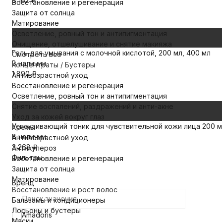
8 162
₽
Восстановление и регенерация
Защита от солнца
Матирование
Осветление, ровный тон и антипигментация
Очищение, отшелушивание и снятие макияжа
Гель для умывания с молочной кислотой, 200 мл, 400 мл
Смотреть все
В наличии
Концентраты / Бустеры
1 890
₽
Антивозрастной уход
Восстановление и регенерация
Осветление, ровный тон и антипигментация
Снятие воспалений, раздражений и анти-акне
Уход за кожей вокруг глаз
Успокаивающий тоник для чувствительной кожи лица 200 мл 
Кремы
В наличии
Антивозрастной уход
3 268
₽
Антикупероз
Фильтры
Восстановление и регенерация
Защита от солнца
Матирование
Бренд
Восстановление и рост волос
Бальзамы и кондиционеры
Лосьоны и бустеры
Amadoris
Маски