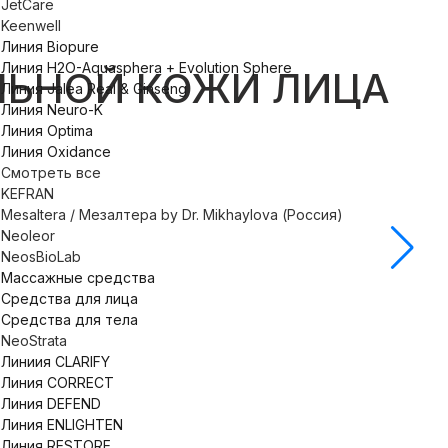
JetCare
Keenwell
Линия Biopure
Линия H2O-Aquasphera + Evolution Sphere
ЛЬНОЙ КОЖИ ЛИЦА
Линия Jalea Real & Ginseng
Линия Neuro-K
Линия Optima
Линия Oxidance
Смотреть все
KEFRAN
Mesaltera / Мезалтера by Dr. Mikhaylova (Россия)
Neoleor
NeosBioLab
Массажные средства
Средства для лица
Средства для тела
NeoStrata
Кон
Линиия CLARIFY
Линия CORRECT
Линия DEFEND
Линия ENLIGHTEN
Линия RESTORE