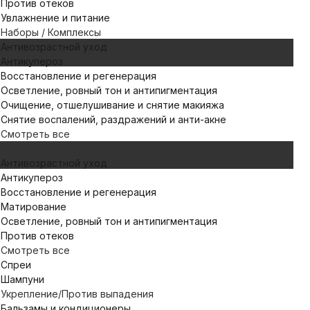
Против отеков
Увлажнение и питание
Наборы / Комплексы
Антивозрастной уход
Антикупероз
Восстановление и регенерация
Осветление, ровный тон и антипигментация
Очищение, отшелушивание и снятие макияжа
Снятие воспалений, раздражений и анти-акне
Смотреть все
Сыворотки
Антивозрастной уход
Антикупероз
Восстановление и регенерация
Матирование
Осветление, ровный тон и антипигментация
Против отеков
Смотреть все
Спреи
Шампуни
Укрепление/Против выпадения
Бальзамы и кондиционеры