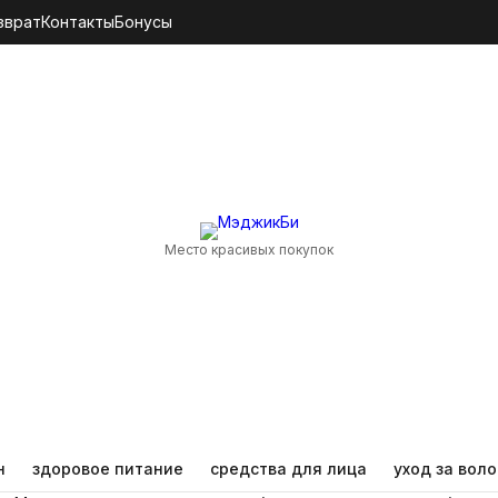
зврат
Контакты
Бонусы
Место красивых покупок
н
здоровое питание
средства для лица
уход за вол