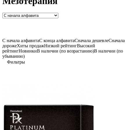
Мезотерапия
C начала алфавита
С конца алфавита
Сначала дешевле
Сначала
дороже
Хиты продаж
Низкий рейтинг
Высокий
рейтинг
Новинки
В наличии (по возрастанию)
В наличии (по
убыванию)
Фильтры