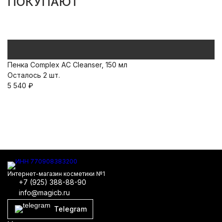
ПОКУПАЮТ
Пенка Complex AC Cleanser, 150 мл
Ло
Осталось 2 шт.
О
5 540
₽
10
Интернет-магазин косметики №1
+7 (925) 388-88-90
info@magicb.ru
Telegram